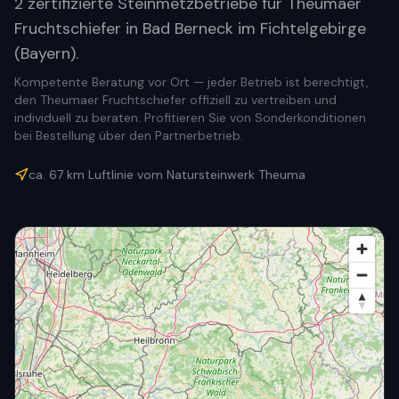
2 zertifizierte Steinmetzbetriebe für Theumaer
Fruchtschiefer in Bad Berneck im Fichtelgebirge
(Bayern).
Kompetente Beratung vor Ort — jeder Betrieb ist berechtigt,
den Theumaer Fruchtschiefer offiziell zu vertreiben und
individuell zu beraten. Profitieren Sie von Sonderkonditionen
bei Bestellung über den Partnerbetrieb.
ca.
67
km Luftlinie vom Natursteinwerk Theuma