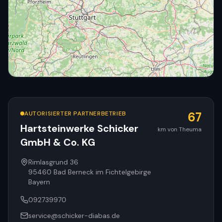
AUTORISIERTER PARTNERBETRIEB
67
Hartsteinwerke Schicker
km von Theuma
GmbH & Co. KG
© OpenStreetMap
Rimlasgrund 36
95460
Bad Berneck im Fichtelgebirge
Bayern
092739970
service@schicker-diabas.de