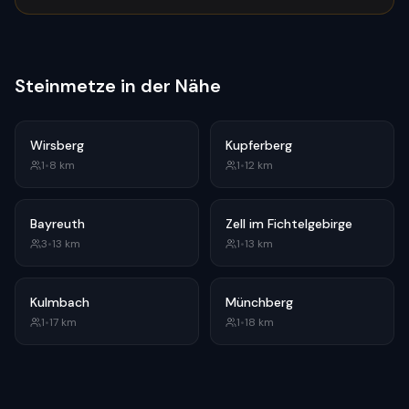
Steinmetze in der Nähe
Wirsberg
Kupferberg
1
•
8
km
1
•
12
km
Bayreuth
Zell im Fichtelgebirge
3
•
13
km
1
•
13
km
Kulmbach
Münchberg
1
•
17
km
1
•
18
km