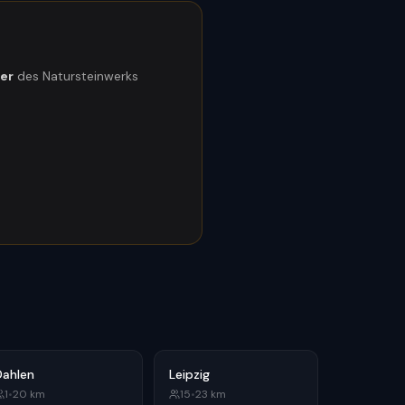
ner
des Natursteinwerks
Dahlen
Leipzig
1
•
20
km
15
•
23
km