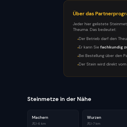
Über das Partnerpro
Jeder hier gelistete Steinme
Theuma. Das bedeutet:
Der Betrieb darf den The
•
Er kann Sie
fachkundig z
•
Bei Bestellung über den P
•
Der Stein wird direkt vo
•
Steinmetze in der Nähe
Machern
Wurzen
1
•
6
km
1
•
7
km