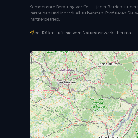
Kompetente Beratung vor Ort — jeder Betrieb ist berec
vertreiben und individuell zu beraten. Profitieren Si
Partnerbetrieb.
ca.
101
km Luftlinie vom Natursteinwerk Theuma