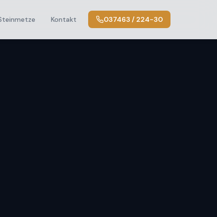
Steinmetze
Kontakt
037463 / 224-30