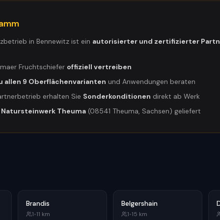
gramm
tzbetrieb in
Bennewitz
ist ein
autorisierter und zertifizierter Part
umaer Fruchtschiefer
offiziell vertreiben
u allen 9 Oberflächenvarianten
und Anwendungen beraten
artnerbetrieb erhalten Sie
Sonderkonditionen
direkt ab Werk
m
Natursteinwerk Theuma
(08541 Theuma, Sachsen) geliefert
Brandis
Belgershain
1
•
11
km
1
•
15
km