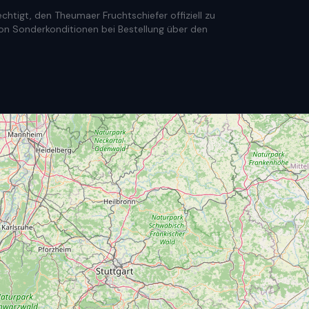
htigt, den Theumaer Fruchtschiefer offiziell zu
e von Sonderkonditionen bei Bestellung über den