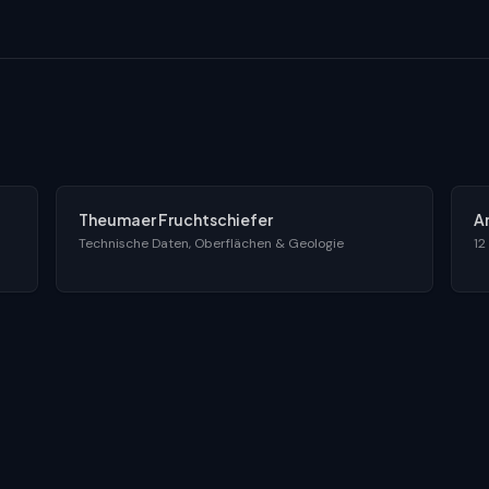
Theumaer Fruchtschiefer
A
Technische Daten, Oberflächen & Geologie
12