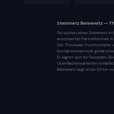
Steinmetz
Bennewitz
— Th
Sie suchen einen Steinmetz in
autorisierter Partnerbetrieb
i
Der Theumaer Fruchtschiefer w
kontaktmetamorph gehärteter N
Er eignet sich für Fassaden, 
Oberflächenvarianten erhältlic
Bennewitz
liegt etwa
101 km
vom