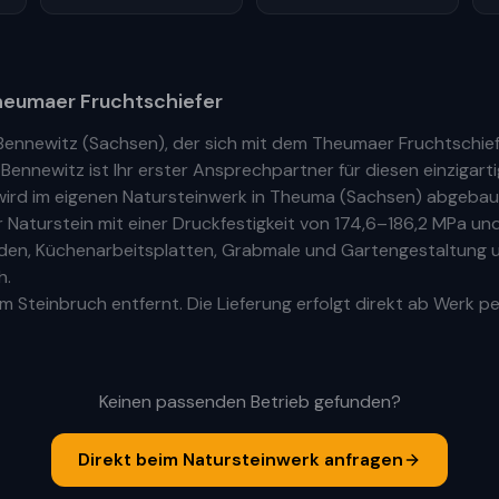
eumaer Fruchtschiefer
Bennewitz
(
Sachsen
), der sich mit dem Theumaer Fruchtschie
n
Bennewitz
ist Ihr
erste
r
Ansprechpartner für diesen einzigarti
ird im eigenen Natursteinwerk in Theuma (Sachsen) abgebaut
aturstein mit einer Druckfestigkeit von 174,6–186,2 MPa und
Böden, Küchenarbeitsplatten, Grabmale und Gartengestaltung u
h.
 Steinbruch entfernt. Die Lieferung erfolgt direkt ab Werk pe
Keinen passenden Betrieb gefunden?
Direkt beim Natursteinwerk anfragen