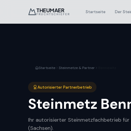
THEUMAER
Startseite
Der Stei
FRUCHTSCHIEFER
Startseite
Steinmetze & Partner
Bennewitz
Autorisierter Partnerbetrieb
Steinmetz
Ben
Ihr autorisierter Steinmetzfachbetrieb fü
(Sachsen).