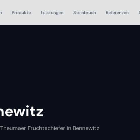
n
Produkte
Leistungen
Steinbruch
Referenzen
newitz
r Theumaer Fruchtschiefer in Bennewitz