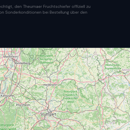
htigt, den Theumaer Fruchtschiefer offiziell zu
e von Sonderkonditionen bei Bestellung über den