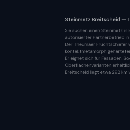
Steinmetz
Breitscheid
— T
Sie suchen einen Steinmetz in
autorisierter Partnerbetrieb
i
Der Theumaer Fruchtschiefer w
kontaktmetamorph gehärteter N
Er eignet sich für Fassaden, 
Oberflächenvarianten erhältlic
Breitscheid
liegt etwa
292 km
v