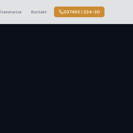
Steinmetze
Kontakt
037463 / 224-30