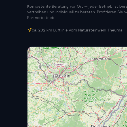
Kompetente Beratung vor Ort — jeder Betrieb ist berec
vertreiben und individuell zu beraten. Profitieren Si
Partnerbetrieb.
ca.
292
km Luftlinie vom Natursteinwerk Theuma