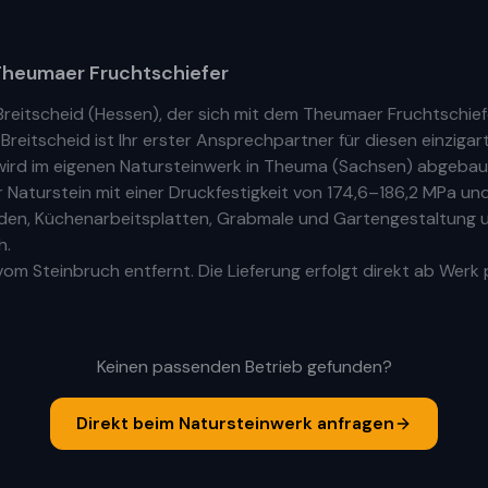
heumaer Fruchtschiefer
Breitscheid
(
Hessen
), der sich mit dem Theumaer Fruchtschie
n
Breitscheid
ist Ihr
erste
r
Ansprechpartner für diesen einzigart
ird im eigenen Natursteinwerk in Theuma (Sachsen) abgebaut
aturstein mit einer Druckfestigkeit von 174,6–186,2 MPa und
Böden, Küchenarbeitsplatten, Grabmale und Gartengestaltung u
h.
om Steinbruch entfernt. Die Lieferung erfolgt direkt ab Werk 
Keinen passenden Betrieb gefunden?
Direkt beim Natursteinwerk anfragen