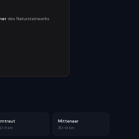
tner
des Natursteinwerks
rmtraut
Mittenaar
1
•
11
km
1
•
14
km