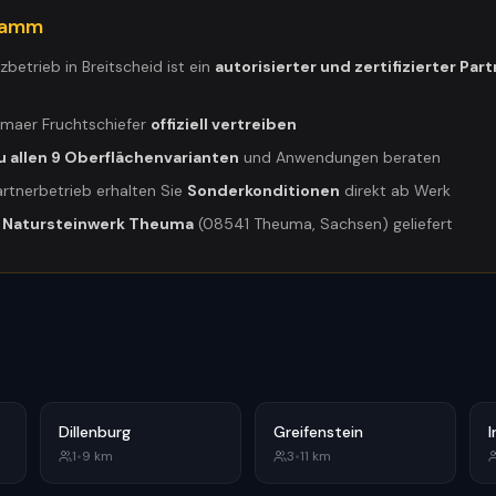
gramm
tzbetrieb in
Breitscheid
ist ein
autorisierter und zertifizierter Par
umaer Fruchtschiefer
offiziell vertreiben
u allen 9 Oberflächenvarianten
und Anwendungen beraten
artnerbetrieb erhalten Sie
Sonderkonditionen
direkt ab Werk
m
Natursteinwerk Theuma
(08541 Theuma, Sachsen) geliefert
Dillenburg
Greifenstein
I
1
•
9
km
3
•
11
km