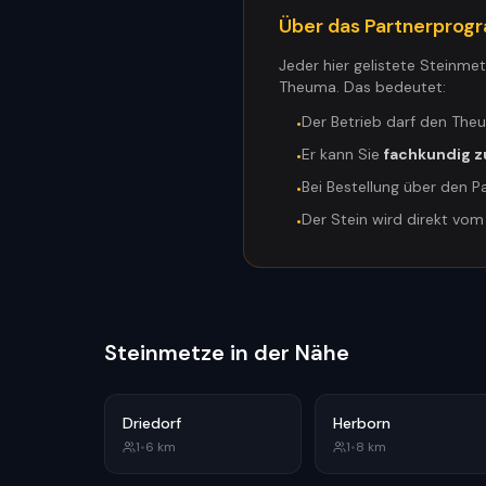
Über das Partnerpro
Jeder hier gelistete Steinme
Theuma. Das bedeutet:
Der Betrieb darf den The
•
Er kann Sie
fachkundig z
•
Bei Bestellung über den P
•
Der Stein wird direkt vo
•
Steinmetze in der Nähe
Driedorf
Herborn
1
•
6
km
1
•
8
km