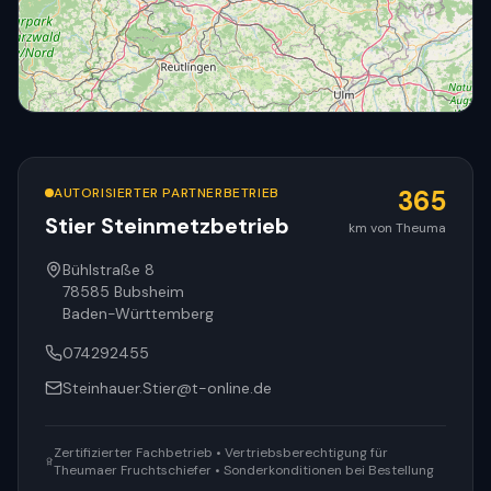
AUTORISIERTER PARTNERBETRIEB
365
Stier Steinmetzbetrieb
km von Theuma
© OpenStreetMap
Bühlstraße 8
78585
Bubsheim
Baden-Württemberg
074292455
Steinhauer.Stier@t-online.de
Zertifizierter Fachbetrieb • Vertriebsberechtigung für
Theumaer Fruchtschiefer • Sonderkonditionen bei Bestellung