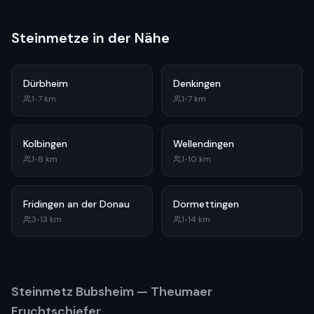
Steinmetze in der Nähe
Dürbheim
Denkingen
1
•
7
km
1
•
7
km
Kolbingen
Wellendingen
1
•
8
km
1
•
10
km
Fridingen an der Donau
Dormettingen
3
•
13
km
1
•
14
km
Steinmetz
Bubsheim
— Theumaer
Fruchtschiefer