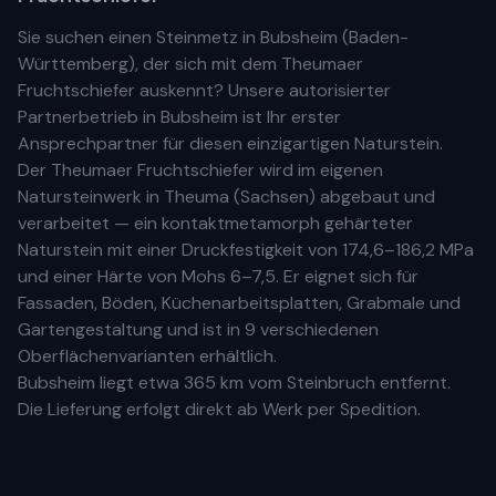
Sie suchen einen Steinmetz in
Bubsheim
(
Baden-
Württemberg
), der sich mit dem Theumaer
Fruchtschiefer auskennt? Unsere
autorisierter
Partnerbetrieb
in
Bubsheim
ist Ihr
erste
r
Ansprechpartner für diesen einzigartigen Naturstein.
Der Theumaer Fruchtschiefer wird im eigenen
Natursteinwerk in Theuma (Sachsen) abgebaut und
verarbeitet — ein kontaktmetamorph gehärteter
Naturstein mit einer Druckfestigkeit von 174,6–186,2 MPa
und einer Härte von Mohs 6–7,5. Er eignet sich für
Fassaden, Böden, Küchenarbeitsplatten, Grabmale und
Gartengestaltung und ist in 9 verschiedenen
Oberflächenvarianten erhältlich.
Bubsheim
liegt etwa
365 km
vom Steinbruch entfernt.
Die Lieferung erfolgt direkt ab Werk per Spedition.