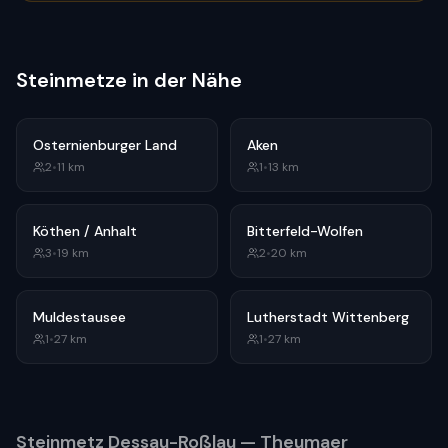
Steinmetze in der Nähe
Osternienburger Land
Aken
2
•
11
km
1
•
13
km
Köthen / Anhalt
Bitterfeld-Wolfen
3
•
19
km
2
•
20
km
Muldestausee
Lutherstadt Wittenberg
1
•
27
km
1
•
27
km
Steinmetz
Dessau-Roßlau
— Theumaer