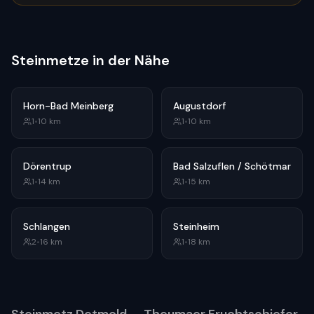
Steinmetze in der Nähe
Horn-Bad Meinberg
Augustdorf
1
•
10
km
1
•
10
km
Dörentrup
Bad Salzuflen / Schötmar
1
•
14
km
1
•
15
km
Schlangen
Steinheim
2
•
16
km
1
•
18
km