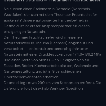
Steinmetz
Detmold
— Theumaer Fruchtschiefer
Sie suchen einen Steinmetz in
Detmold
(
Nordrhein-
Westfalen
), der sich mit dem Theumaer Fruchtschiefer
auskennt? Unsere
autorisierter Partnerbetrieb
in
Detmold
ist Ihr
erste
r
Ansprechpartner für diesen
einzigartigen Naturstein.
Der Theumaer Fruchtschiefer wird im eigenen
Natursteinwerk in Theuma (Sachsen) abgebaut und
verarbeitet — ein kontaktmetamorph gehärteter
Naturstein mit einer Druckfestigkeit von 174,6–186,2 MPa
und einer Härte von Mohs 6–7,5. Er eignet sich für
Fassaden, Böden, Küchenarbeitsplatten, Grabmale und
Gartengestaltung und ist in 9 verschiedenen
Oberflächenvarianten erhältlich.
Detmold
liegt etwa
290 km
vom Steinbruch entfernt. Die
Lieferung erfolgt direkt ab Werk per Spedition.