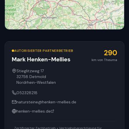
AUTORISIERTER PARTNERBETRIEB
290
Mark Henken-Mellies
km von Theuma
© OpenStreetMap
Stieglitzweg 17
32758
Detmold
Nordrhein-Westfalen
052328218
natursteine@henken-mellies.de
henken-mellies.de
Zertifizierter Fachbetrieb • Vertriebsberechtigung für