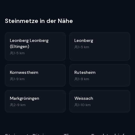
Steinmetze in der Nähe
Leonberg Leonberg
Leonberg
(Eltingen)
1
•
5
km
1
•
5
km
Kornwestheim
Rutesheim
1
•
9
km
1
•
9
km
Markgröningen
Weissach
2
•
9
km
1
•
10
km