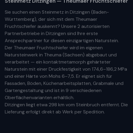
Steinmetz
Ditzingen
— Theumaer Fruchtschiefer
Sie suchen einen Steinmetz in
Ditzingen
(
Baden-
Württemberg
), der sich mit dem Theumaer
Fruchtschiefer auskennt? Unsere
2 autorisierten
Partnerbetriebe
in
Ditzingen
sind Ihre
erste
Ansprechpartner für diesen einzigartigen Naturstein.
Der Theumaer Fruchtschiefer wird im eigenen
Natursteinwerk in Theuma (Sachsen) abgebaut und
verarbeitet — ein kontaktmetamorph gehärteter
Naturstein mit einer Druckfestigkeit von 174,6–186,2 MPa
und einer Härte von Mohs 6–7,5. Er eignet sich für
Fassaden, Böden, Küchenarbeitsplatten, Grabmale und
Gartengestaltung und ist in 9 verschiedenen
Oberflächenvarianten erhältlich.
Ditzingen
liegt etwa
298 km
vom Steinbruch entfernt. Die
Lieferung erfolgt direkt ab Werk per Spedition.