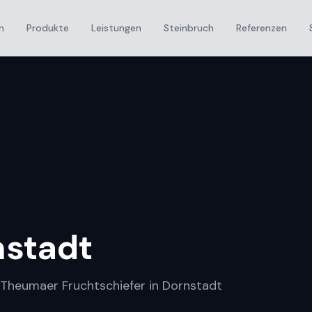
n
Produkte
Leistungen
Steinbruch
Referenzen
nstadt
r Theumaer Fruchtschiefer in Dornstadt