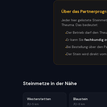
Über das Partnerpro
Jeder hier gelistete Steinme
Theuma. Das bedeutet:
Der Betrieb darf den The
•
Er kann Sie
fachkundig z
•
Bei Bestellung über den P
•
Der Stein wird direkt vo
•
Steinmetze in der Nähe
Westerstetten
Blaustein
1
•
5
km
1
•
8
km