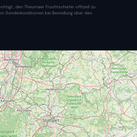
htigt, den Theumaer Fruchtschiefer offiziell zu
e von Sonderkonditionen bei Bestellung über den