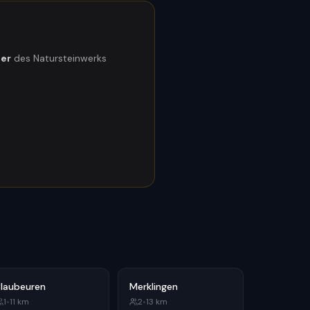
ner
des Natursteinwerks
Blaubeuren
Merklingen
1
•
11
km
2
•
13
km