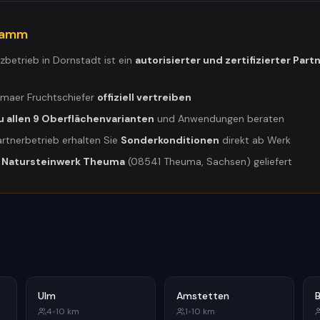
gramm
tzbetrieb in
Dornstadt
ist ein
autorisierter und zertifizierter Part
umaer Fruchtschiefer
offiziell vertreiben
u allen 9 Oberflächenvarianten
und Anwendungen beraten
artnerbetrieb erhalten Sie
Sonderkonditionen
direkt ab Werk
m
Natursteinwerk Theuma
(08541 Theuma, Sachsen) geliefert
Ulm
Amstetten
4
•
10
km
1
•
10
km