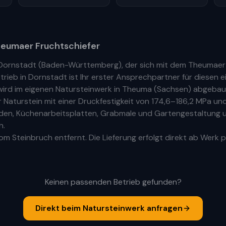
eumaer Fruchtschiefer
Dornstadt
(
Baden-Württemberg
), der sich mit dem Theumaer
trieb
in
Dornstadt
ist Ihr
erste
r
Ansprechpartner für diesen ei
ird im eigenen Natursteinwerk in Theuma (Sachsen) abgebaut
aturstein mit einer Druckfestigkeit von 174,6–186,2 MPa und
Böden, Küchenarbeitsplatten, Grabmale und Gartengestaltung u
h.
m Steinbruch entfernt. Die Lieferung erfolgt direkt ab Werk p
Keinen passenden Betrieb gefunden?
Direkt beim Natursteinwerk anfragen