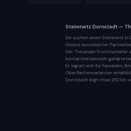
Steinmetz
Dornstadt
— Th
Sie suchen einen Steinmetz in
Unsere
autorisierter Partnerbe
Der Theumaer Fruchtschiefer w
kontaktmetamorph gehärteter N
Er eignet sich für Fassaden, 
Oberflächenvarianten erhältlic
Dornstadt
liegt etwa
282 km
vo