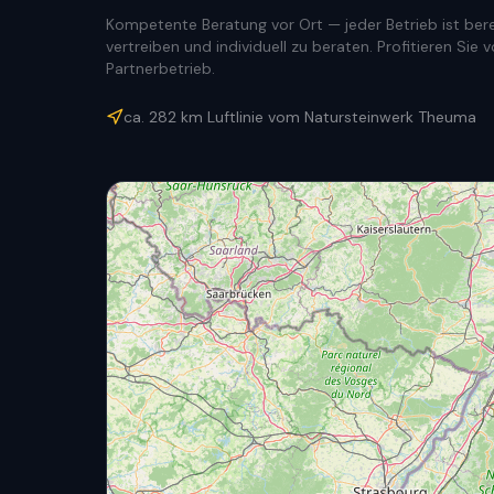
Kompetente Beratung vor Ort — jeder Betrieb ist berec
vertreiben und individuell zu beraten. Profitieren Si
Partnerbetrieb.
ca.
282
km Luftlinie vom Natursteinwerk Theuma