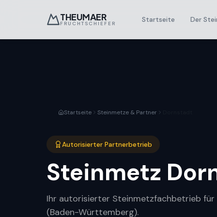
THEUMAER
Startseite
Der Stei
FRUCHTSCHIEFER
Startseite
Steinmetze & Partner
Dornstadt
Autorisierter Partnerbetrieb
Steinmetz
Dor
Ihr autorisierter Steinmetzfachbetrieb fü
(Baden-Württemberg).