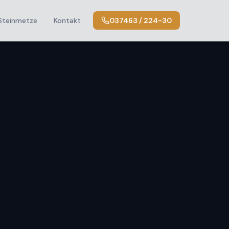
Steinmetze
Kontakt
037463 / 224-30