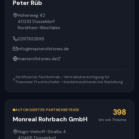
Peter Rüb
Höherweg 42
40233
Düsseldorf
Nordrhein-Westfalen
02117302895
info@masterofstones.de
masterofstones.de
Zertifizierter Fachbetrieb • Vertriebsberechtigung für
Theumaer Fruchtschiefer • Sonderkonditionen bei Bestellung
AUTORISIERTER PARTNERBETRIEB
398
Monreal Rohrbach GmbH
km von Theuma
Hugo-Viehoff-Straße 4
40468
Düsseldorf