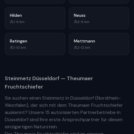
Hilden
Neuss
1
•
9
km
3
•
9
km
Ratingen
Mettmann
1
•
10
km
2
•
12
km
Steinmetz
Düsseldorf
— Theumaer
Fruchtschiefer
Sie suchen einen Steinmetz in
Düsseldorf
(
Nordrhein-
Westfalen
), der sich mit dem Theumaer Fruchtschiefer
auskennt? Unsere
15 autorisierten Partnerbetriebe
in
Düsseldorf
sind Ihre
erste
Ansprechpartner für diesen
einzigartigen Naturstein.
Der Theumaer Fruchtschiefer wird im eigenen