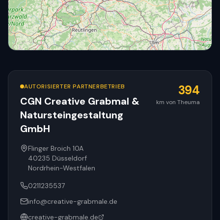
AUTORISIERTER PARTNERBETRIEB
394
CGN Creative Grabmal &
km von Theuma
Natursteingestaltung
© OpenStreetMap
GmbH
Flinger Broich 10A
40235
Düsseldorf
Nordrhein-Westfalen
0211235537
info@creative-grabmale.de
creative-grabmale.de