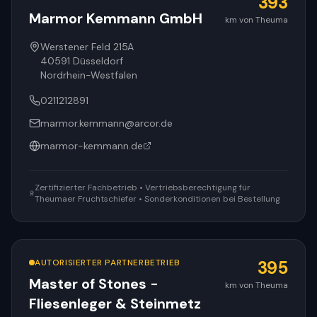
393
Marmor Kemmann GmbH
km von Theuma
Werstener Feld 215A
40591
Düsseldorf
Nordrhein-Westfalen
0211212891
marmor.kemmann@arcor.de
marmor-kemmann.de
Zertifizierter Fachbetrieb • Vertriebsberechtigung für
Theumaer Fruchtschiefer • Sonderkonditionen bei Bestellung
AUTORISIERTER PARTNERBETRIEB
395
Master of Stones -
km von Theuma
Fliesenleger & Steinmetz