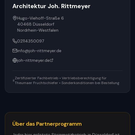
Architektur Joh. Rittmeyer
Hugo-Viehoff-Straße 6
40468
Düsseldorf
Nordrhein-Westfalen
02114350097
info@joh-rittmeyer.de
joh-rittmeyer.de
Zertifizierter Fachbetrieb • Vertriebsberechtigung für
Theumaer Fruchtschiefer • Sonderkonditionen bei Bestellung
Über das Partnerprogramm
Jeder hier gelistete Steinmetzbetrieb in
Düsseldorf
ist