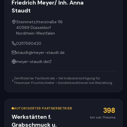
Friedrich Meyer/ Inh. Anna
Staudt
Steinmetz,Itterstraße 116
40589
Düsseldorf
Nordrhein-Westfalen
02117590420
staudt@meyer-staudt.de
meyer-staudt.de
Zertifizierter Fachbetrieb • Vertriebsberechtigung für
Theumaer Fruchtschiefer • Sonderkonditionen bei Bestellung
AUTORISIERTER PARTNERBETRIEB
398
Werkstätten f.
km von Theuma
Grabschmuck u.