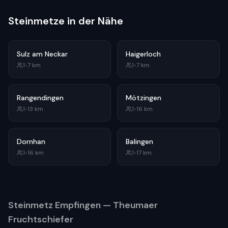
Steinmetze in der Nähe
Sulz am Neckar
Haigerloch
1
•
7
km
1
•
7
km
Rangendingen
Mötzingen
1
•
13
km
1
•
16
km
Dornhan
Balingen
1
•
16
km
1
•
17
km
Steinmetz
Empfingen
— Theumaer
Fruchtschiefer