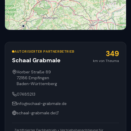
AUTORISIERTER PARTNERBETRIEB
349
Schaal Grabmale
km von Theuma
© OpenStreetMap
Horber Straße 89
72186
Empfingen
Baden-Württemberg
07485213
info@schaal-grabmale.de
schaal-grabmale.de
Zertifizierter Fachbetrieb • Vertriebsberechtigung für