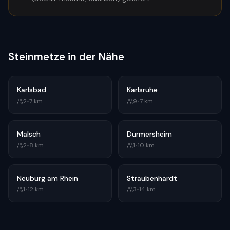
Steinmetze in der Nähe
Karlsbad
Karlsruhe
2
•
7
km
9
•
7
km
Malsch
Durmersheim
2
•
8
km
1
•
10
km
Neuburg am Rhein
Straubenhardt
1
•
12
km
3
•
14
km