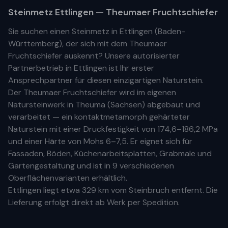
Steinmetz
Ettlingen
— Theumaer Fruchtschiefer
Sie suchen einen Steinmetz in
Ettlingen
(
Baden-
Württemberg
), der sich mit dem Theumaer
Fruchtschiefer auskennt? Unsere
autorisierter
Partnerbetrieb
in
Ettlingen
ist Ihr
erste
r
Ansprechpartner für diesen einzigartigen Naturstein.
Der Theumaer Fruchtschiefer wird im eigenen
Natursteinwerk in Theuma (Sachsen) abgebaut und
verarbeitet — ein kontaktmetamorph gehärteter
Naturstein mit einer Druckfestigkeit von 174,6–186,2 MPa
und einer Härte von Mohs 6–7,5. Er eignet sich für
Fassaden, Böden, Küchenarbeitsplatten, Grabmale und
Gartengestaltung und ist in 9 verschiedenen
Oberflächenvarianten erhältlich.
Ettlingen
liegt etwa
329 km
vom Steinbruch entfernt. Die
Lieferung erfolgt direkt ab Werk per Spedition.