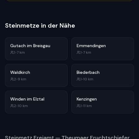
Steinmetze in der Nähe
Gutach im Breisgau
Emmendingen
1
•
7
km
1
•
7
km
Waldkirch
Biederbach
2
•
9
km
1
•
10
km
Winden im Elztal
Kenzingen
2
•
10
km
1
•
11
km
Steinmetz
Freiamt
— Theumaer Fruchtschiefer