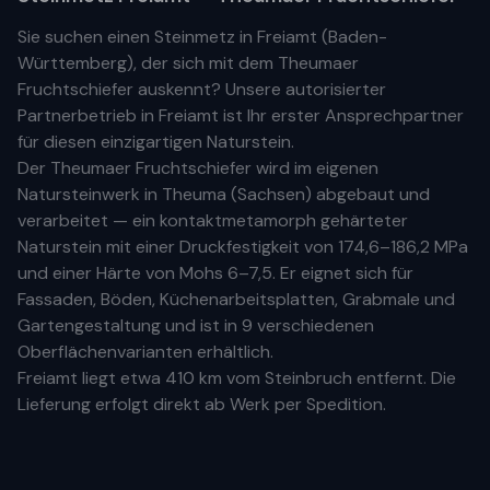
Sie suchen einen Steinmetz in
Freiamt
(
Baden-
Württemberg
), der sich mit dem Theumaer
Fruchtschiefer auskennt? Unsere
autorisierter
Partnerbetrieb
in
Freiamt
ist Ihr
erste
r
Ansprechpartner
für diesen einzigartigen Naturstein.
Der Theumaer Fruchtschiefer wird im eigenen
Natursteinwerk in Theuma (Sachsen) abgebaut und
verarbeitet — ein kontaktmetamorph gehärteter
Naturstein mit einer Druckfestigkeit von 174,6–186,2 MPa
und einer Härte von Mohs 6–7,5. Er eignet sich für
Fassaden, Böden, Küchenarbeitsplatten, Grabmale und
Gartengestaltung und ist in 9 verschiedenen
Oberflächenvarianten erhältlich.
Freiamt
liegt etwa
410 km
vom Steinbruch entfernt. Die
Lieferung erfolgt direkt ab Werk per Spedition.