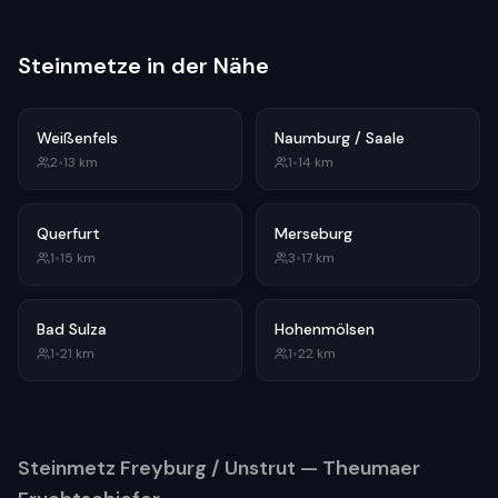
Steinmetze in der Nähe
Weißenfels
Naumburg / Saale
2
•
13
km
1
•
14
km
Querfurt
Merseburg
1
•
15
km
3
•
17
km
Bad Sulza
Hohenmölsen
1
•
21
km
1
•
22
km
Steinmetz
Freyburg / Unstrut
— Theumaer