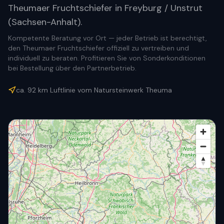
Theumaer Fruchtschiefer in Freyburg / Unstrut
(Sachsen-Anhalt).
Kompetente Beratung vor Ort — jeder Betrieb ist berechtigt,
den Theumaer Fruchtschiefer offiziell zu vertreiben und
individuell zu beraten. Profitieren Sie von Sonderkonditionen
bei Bestellung über den Partnerbetrieb.
ca.
92
km Luftlinie vom Natursteinwerk Theuma