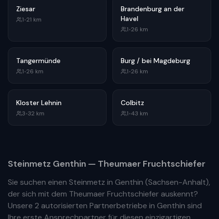
Ziesar
Brandenburg an der
Havel
1
•
21
km
1
•
26
km
Tangermünde
Burg / bei Magdeburg
1
•
26
km
1
•
26
km
Kloster Lehnin
Colbitz
3
•
32
km
1
•
43
km
Steinmetz
Genthin
— Theumaer Fruchtschiefer
Sie suchen einen Steinmetz in
Genthin
(
Sachsen-Anhalt
),
der sich mit dem Theumaer Fruchtschiefer auskennt?
Unsere
2 autorisierten Partnerbetriebe
in
Genthin
sind
Ihre
erste
Ansprechpartner für diesen einzigartigen