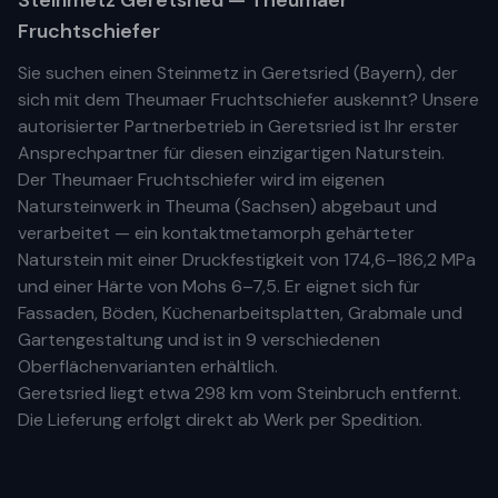
Steinmetz
Geretsried
— Theumaer
Fruchtschiefer
Sie suchen einen Steinmetz in
Geretsried
(
Bayern
), der
sich mit dem Theumaer Fruchtschiefer auskennt? Unsere
autorisierter Partnerbetrieb
in
Geretsried
ist Ihr
erste
r
Ansprechpartner für diesen einzigartigen Naturstein.
Der Theumaer Fruchtschiefer wird im eigenen
Natursteinwerk in Theuma (Sachsen) abgebaut und
verarbeitet — ein kontaktmetamorph gehärteter
Naturstein mit einer Druckfestigkeit von 174,6–186,2 MPa
und einer Härte von Mohs 6–7,5. Er eignet sich für
Fassaden, Böden, Küchenarbeitsplatten, Grabmale und
Gartengestaltung und ist in 9 verschiedenen
Oberflächenvarianten erhältlich.
Geretsried
liegt etwa
298 km
vom Steinbruch entfernt.
Die Lieferung erfolgt direkt ab Werk per Spedition.