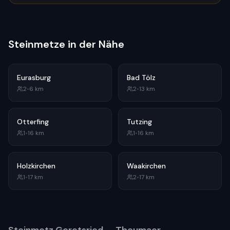
Steinmetze in der Nähe
Eurasburg
Bad Tölz
2
•
6
km
2
•
13
km
Otterfing
Tutzing
1
•
16
km
1
•
16
km
Holzkirchen
Waakirchen
1
•
17
km
2
•
17
km