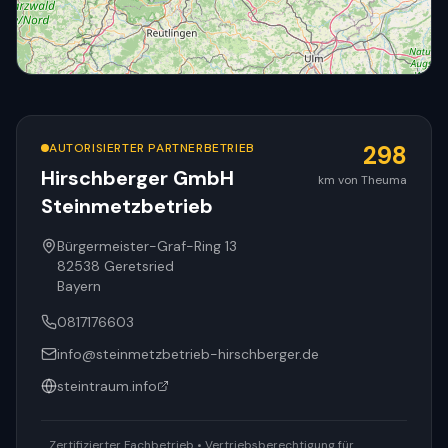
AUTORISIERTER PARTNERBETRIEB
298
Hirschberger GmbH
km von Theuma
Steinmetzbetrieb
© OpenStreetMap
Bürgermeister-Graf-Ring 13
82538
Geretsried
Bayern
0817176603
info@steinmetzbetrieb-hirschberger.de
steintraum.info
Zertifizierter Fachbetrieb • Vertriebsberechtigung für