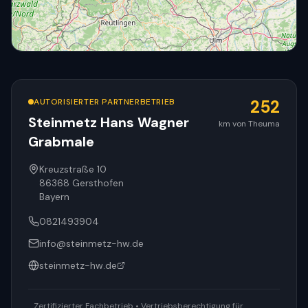
AUTORISIERTER PARTNERBETRIEB
252
Steinmetz Hans Wagner
km von Theuma
Grabmale
© OpenStreetMap
Kreuzstraße 10
86368
Gersthofen
Bayern
0821493904
info@steinmetz-hw.de
steinmetz-hw.de
Zertifizierter Fachbetrieb • Vertriebsberechtigung für