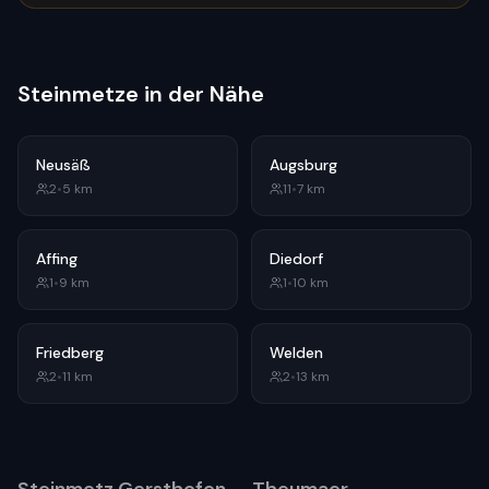
Steinmetze in der Nähe
Neusäß
Augsburg
2
•
5
km
11
•
7
km
Affing
Diedorf
1
•
9
km
1
•
10
km
Friedberg
Welden
2
•
11
km
2
•
13
km