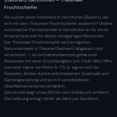
Steinmetz
Gersthofen
— Theumaer
Fruchtschiefer
Sie suchen einen Steinmetz in
Gersthofen
(
Bayern
), der
sich mit dem Theumaer Fruchtschiefer auskennt? Unsere
autorisierter Partnerbetrieb
in
Gersthofen
ist Ihr
erste
r
Ansprechpartner für diesen einzigartigen Naturstein.
Der Theumaer Fruchtschiefer wird im eigenen
Natursteinwerk in Theuma (Sachsen) abgebaut und
verarbeitet — ein kontaktmetamorph gehärteter
Naturstein mit einer Druckfestigkeit von 174,6–186,2 MPa
und einer Härte von Mohs 6–7,5. Er eignet sich für
Fassaden, Böden, Küchenarbeitsplatten, Grabmale und
Gartengestaltung und ist in 9 verschiedenen
Oberflächenvarianten erhältlich.
Gersthofen
liegt etwa
252 km
vom Steinbruch entfernt.
Die Lieferung erfolgt direkt ab Werk per Spedition.