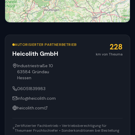
AUTORISIERTER PARTNERBETRIEB
228
Heicolith GmbH
km von Theuma
© OpenStreetMap
Industriestraße 10
63584
Gründau
Hessen
06051839983
info@heicolith.com
heicolith.com
Zertifizierter Fachbetrieb • Vertriebsberechtigung für
Theumaer Fruchtschiefer • Sonderkonditionen bei Bestellung