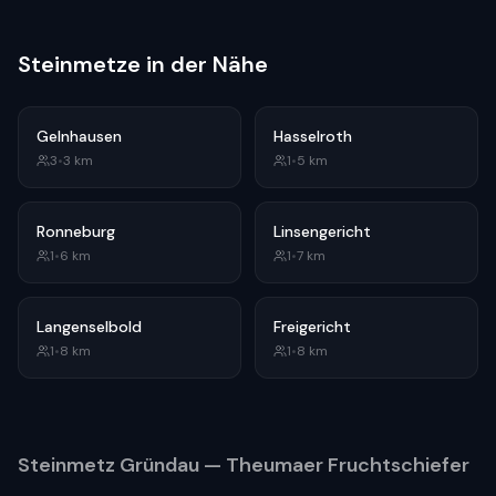
Steinmetze in der Nähe
Gelnhausen
Hasselroth
3
•
3
km
1
•
5
km
Ronneburg
Linsengericht
1
•
6
km
1
•
7
km
Langenselbold
Freigericht
1
•
8
km
1
•
8
km
Steinmetz
Gründau
— Theumaer Fruchtschiefer