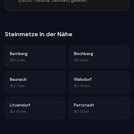
(08541 Theuma, Sachsen) geliefert
Steinmetze in der Nähe
Bamberg
Bischberg
3
•
3
km
1
•
4
km
Baunach
Walsdorf
2
•
7
km
1
•
10
km
Litzendorf
Pettstadt
1
•
10
km
1
•
12
km