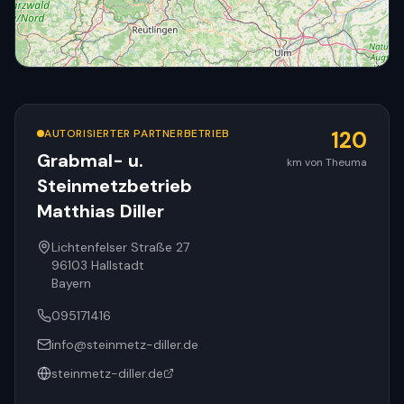
AUTORISIERTER PARTNERBETRIEB
120
Grabmal- u.
km von Theuma
Steinmetzbetrieb
© OpenStreetMap
Matthias Diller
Lichtenfelser Straße 27
96103
Hallstadt
Bayern
095171416
info@steinmetz-diller.de
steinmetz-diller.de