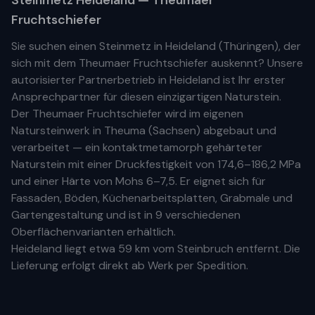
Steinmetz
Heideland
— Theumaer
Fruchtschiefer
Sie suchen einen Steinmetz in
Heideland
(
Thüringen
), der
sich mit dem Theumaer Fruchtschiefer auskennt? Unsere
autorisierter Partnerbetrieb
in
Heideland
ist Ihr
erste
r
Ansprechpartner für diesen einzigartigen Naturstein.
Der Theumaer Fruchtschiefer wird im eigenen
Natursteinwerk in Theuma (Sachsen) abgebaut und
verarbeitet — ein kontaktmetamorph gehärteter
Naturstein mit einer Druckfestigkeit von 174,6–186,2 MPa
und einer Härte von Mohs 6–7,5. Er eignet sich für
Fassaden, Böden, Küchenarbeitsplatten, Grabmale und
Gartengestaltung und ist in 9 verschiedenen
Oberflächenvarianten erhältlich.
Heideland
liegt etwa
59 km
vom Steinbruch entfernt. Die
Lieferung erfolgt direkt ab Werk per Spedition.