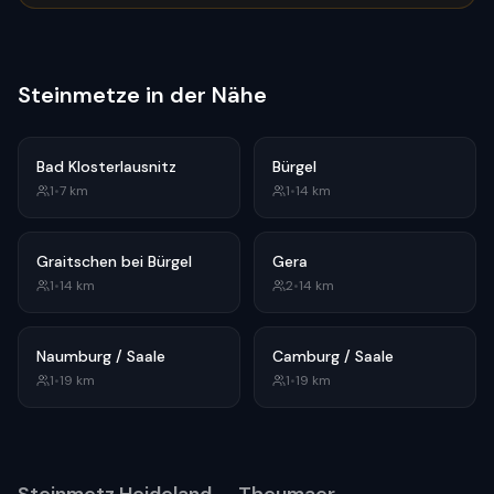
Steinmetze in der Nähe
Bad Klosterlausnitz
Bürgel
1
•
7
km
1
•
14
km
Graitschen bei Bürgel
Gera
1
•
14
km
2
•
14
km
Naumburg / Saale
Camburg / Saale
1
•
19
km
1
•
19
km