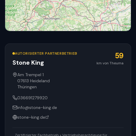
AUTORISIERTER PARTNERBETRIEB
59
Stone King
km von Theuma
© OpenStreetMap
Am Trempel 1
07613
Heideland
Thüringen
036691279920
info@stone-king.de
stone-king.de
Zertifizierter Fachbetrieb • Vertriebsberechtigung für