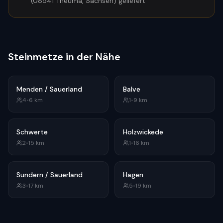
(08541 Theuma, Sachsen) geliefert
Steinmetze in der Nähe
Menden / Sauerland
Balve
4
•
6
km
1
•
9
km
Schwerte
Holzwickede
2
•
15
km
1
•
16
km
Sundern / Sauerland
Hagen
3
•
17
km
5
•
19
km