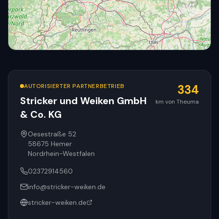
AUTORISIERTER PARTNERBETRIEB
334
Stricker und Weiken GmbH
km von Theuma
& Co. KG
© OpenStreetMap
Oesestraße 52
58675
Hemer
Nordrhein-Westfalen
02372914560
info@stricker-weiken.de
stricker-weiken.de