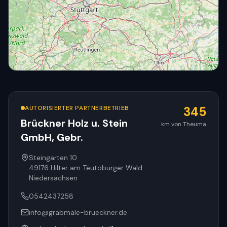
AUTORISIERTER PARTNERBETRIEB
345
Brückner Holz u. Stein
km von Theuma
GmbH, Gebr.
© OpenStreetMap
Steingarten 10
49176
Hilter am Teutoburger Wald
Niedersachsen
0542437258
info@grabmale-brueckner.de