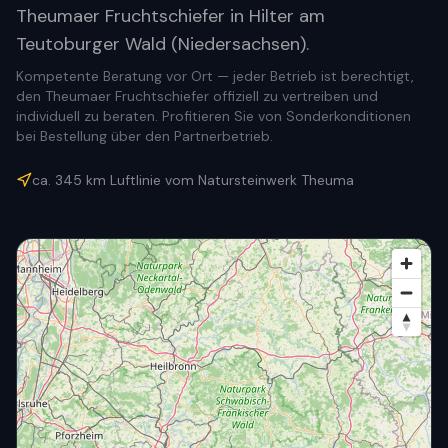
Theumaer Fruchtschiefer in Hilter am
Teutoburger Wald (Niedersachsen).
Kompetente Beratung vor Ort — jeder Betrieb ist berechtigt,
den Theumaer Fruchtschiefer offiziell zu vertreiben und
individuell zu beraten. Profitieren Sie von Sonderkonditionen
bei Bestellung über den Partnerbetrieb.
ca.
345
km Luftlinie vom Natursteinwerk Theuma