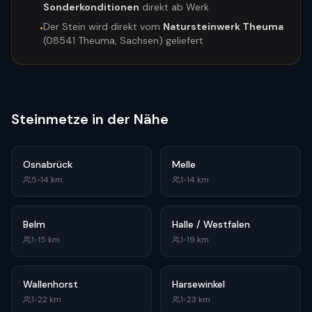
Sonderkonditionen
direkt ab Werk
Der Stein wird direkt vom
Natursteinwerk Theuma
•
(08541 Theuma, Sachsen) geliefert
Steinmetze in der Nähe
Osnabrück
Melle
5
•
14
km
1
•
14
km
Belm
Halle / Westfalen
1
•
15
km
1
•
19
km
Wallenhorst
Harsewinkel
1
•
22
km
1
•
23
km