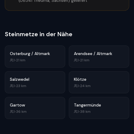
(08541 Theuma, Sachsen) geliefert
Steinmetze in der Nähe
Osterburg / Altmark
Arendsee / Altmark
1
•
21
km
1
•
21
km
Salzwedel
Klötze
1
•
23
km
1
•
24
km
Gartow
Tangermünde
1
•
36
km
1
•
38
km