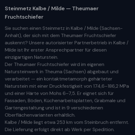
Steinmetz
Kalbe / Milde
— Theumaer
Fruchtschiefer
Sie suchen einen Steinmetz in
Kalbe / Milde
(
Sachsen-
Anhalt
), der sich mit dem Theumaer Fruchtschiefer
auskennt? Unsere
autorisierter Partnerbetrieb
in
Kalbe /
Milde
ist Ihr
erste
r
Ansprechpartner für diesen
einzigartigen Naturstein.
Der Theumaer Fruchtschiefer wird im eigenen
Natursteinwerk in Theuma (Sachsen) abgebaut und
verarbeitet — ein kontaktmetamorph gehärteter
Naturstein mit einer Druckfestigkeit von 174,6–186,2 MPa
und einer Härte von Mohs 6–7,5. Er eignet sich für
Fassaden, Böden, Küchenarbeitsplatten, Grabmale und
Gartengestaltung und ist in 9 verschiedenen
Oberflächenvarianten erhältlich.
Kalbe / Milde
liegt etwa
253 km
vom Steinbruch entfernt.
Die Lieferung erfolgt direkt ab Werk per Spedition.