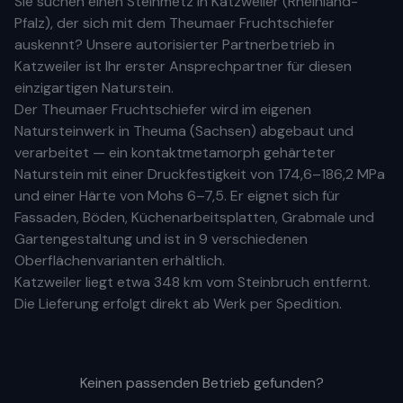
Sie suchen einen Steinmetz in
Katzweiler
(
Rheinland-
Pfalz
), der sich mit dem Theumaer Fruchtschiefer
auskennt? Unsere
autorisierter Partnerbetrieb
in
Katzweiler
ist Ihr
erste
r
Ansprechpartner für diesen
einzigartigen Naturstein.
Der Theumaer Fruchtschiefer wird im eigenen
Natursteinwerk in Theuma (Sachsen) abgebaut und
verarbeitet — ein kontaktmetamorph gehärteter
Naturstein mit einer Druckfestigkeit von 174,6–186,2 MPa
und einer Härte von Mohs 6–7,5. Er eignet sich für
Fassaden, Böden, Küchenarbeitsplatten, Grabmale und
Gartengestaltung und ist in 9 verschiedenen
Oberflächenvarianten erhältlich.
Katzweiler
liegt etwa
348 km
vom Steinbruch entfernt.
Die Lieferung erfolgt direkt ab Werk per Spedition.
Keinen passenden Betrieb gefunden?