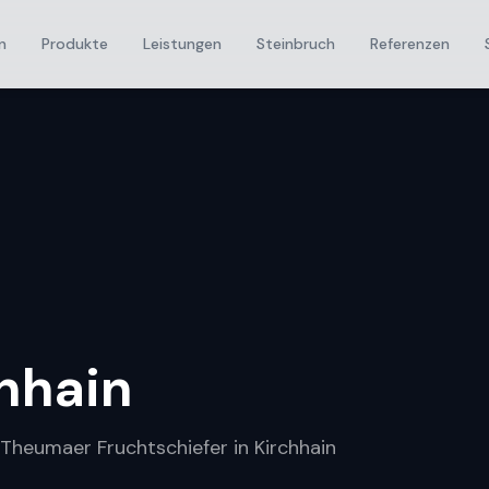
n
Produkte
Leistungen
Steinbruch
Referenzen
hhain
 Theumaer Fruchtschiefer in Kirchhain