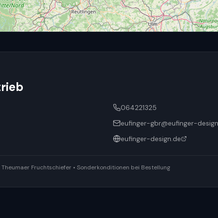
rieb
064221325
eufinger-gbr@eufinger-design
eufinger-design.de
ür Theumaer Fruchtschiefer • Sonderkonditionen bei Bestellung