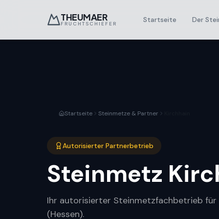
THEUMAER
Startseite
Der Stei
FRUCHTSCHIEFER
Startseite
Steinmetze & Partner
Kirchhain
Autorisierter Partnerbetrieb
Steinmetz
Kirc
Ihr autorisierter Steinmetzfachbetrieb für
(Hessen).