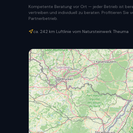
Kompetente Beratung vor Ort — jeder Betrieb ist berec
vertreiben und individuell zu beraten. Profitieren Si
Partnerbetrieb.
ca.
242
km Luftlinie vom Natursteinwerk Theuma