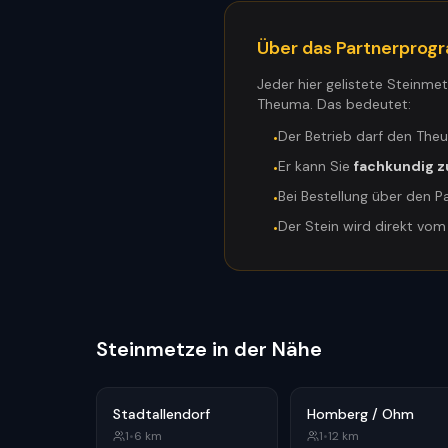
Über das Partnerpro
Jeder hier gelistete Steinme
Theuma. Das bedeutet:
Der Betrieb darf den The
•
Er kann Sie
fachkundig z
•
Bei Bestellung über den P
•
Der Stein wird direkt vo
•
Steinmetze in der Nähe
Stadtallendorf
Homberg / Ohm
1
•
6
km
1
•
12
km