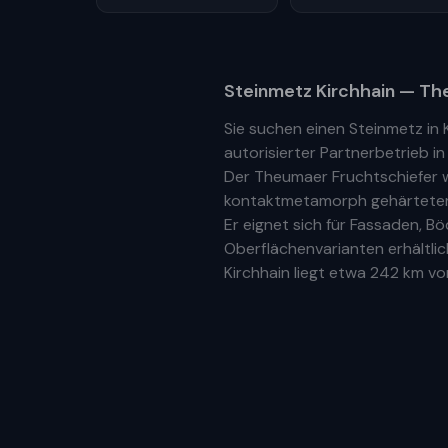
Steinmetz
Kirchhain
— The
Sie suchen einen Steinmetz in
autorisierter Partnerbetrieb
i
Der Theumaer Fruchtschiefer w
kontaktmetamorph gehärteter N
Er eignet sich für Fassaden, 
Oberflächenvarianten erhältlic
Kirchhain
liegt etwa
242 km
vom