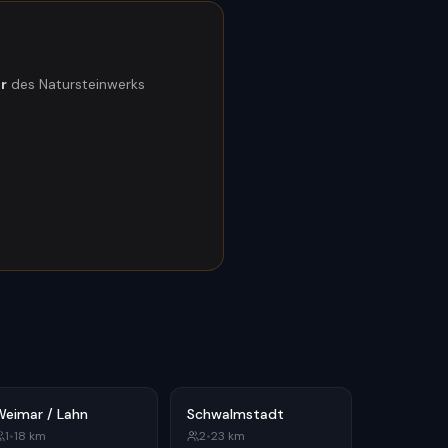
er
des Natursteinwerks
Weimar / Lahn
Schwalmstadt
1
•
18
km
2
•
23
km