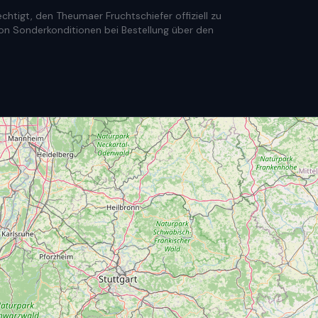
htigt, den Theumaer Fruchtschiefer offiziell zu
e von Sonderkonditionen bei Bestellung über den