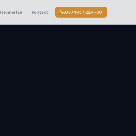
Steinmetze
Kontakt
037463 / 224-30