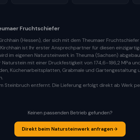
umaer Fruchtschiefer
Kirchhain
(
Hessen
), der sich mit dem Theumaer Fruchtschiefe
n
Kirchhain
ist Ihr
erste
r
Ansprechpartner für diesen einzigartig
ird im eigenen Natursteinwerk in Theuma (Sachsen) abgebaut
aturstein mit einer Druckfestigkeit von 174,6–186,2 MPa und
Böden, Küchenarbeitsplatten, Grabmale und Gartengestaltung u
h.
 Steinbruch entfernt. Die Lieferung erfolgt direkt ab Werk pe
Keinen passenden Betrieb gefunden?
Direkt beim Natursteinwerk anfragen