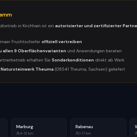
gramm
tzbetrieb in
Kirchhain
ist ein
autorisierter und zertifizierter Partn
umaer Fruchtschiefer
offiziell vertreiben
u allen 9 Oberflächenvarianten
und Anwendungen beraten
artnerbetrieb erhalten Sie
Sonderkonditionen
direkt ab Werk
m
Natursteinwerk Theuma
(08541 Theuma, Sachsen) geliefert
Marburg
Rabenau
4
•
12
km
1
•
17
km