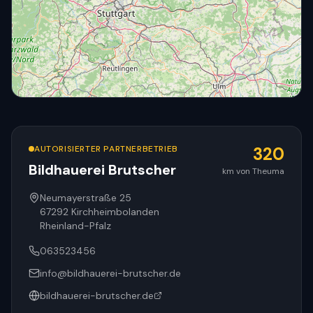
AUTORISIERTER PARTNERBETRIEB
320
Bildhauerei Brutscher
km von Theuma
© OpenStreetMap
Neumayerstraße 25
67292
Kirchheimbolanden
Rheinland-Pfalz
063523456
info@bildhauerei-brutscher.de
bildhauerei-brutscher.de