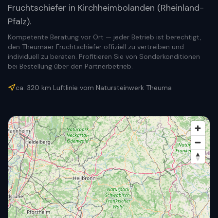
Fruchtschiefer in Kirchheimbolanden (Rheinland-
Pfalz).
Kompetente Beratung vor Ort — jeder Betrieb ist berechtigt,
den Theumaer Fruchtschiefer offiziell zu vertreiben und
individuell zu beraten. Profitieren Sie von Sonderkonditionen
bei Bestellung über den Partnerbetrieb.
ca.
320
km Luftlinie vom Natursteinwerk Theuma