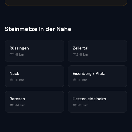
Steinmetze in der Nähe
Rüssingen
Zellertal
1
•
8
km
2
•
8
km
Nack
Eisenberg / Pfalz
1
•
11
km
1
•
11
km
Ramsen
Hettenleidelheim
1
•
14
km
1
•
15
km