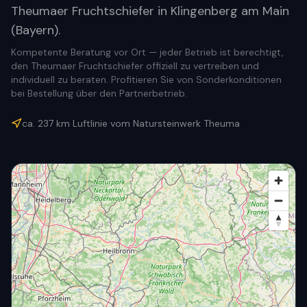
Theumaer Fruchtschiefer in Klingenberg am Main
(Bayern).
Kompetente Beratung vor Ort — jeder Betrieb ist berechtigt,
den Theumaer Fruchtschiefer offiziell zu vertreiben und
individuell zu beraten. Profitieren Sie von Sonderkonditionen
bei Bestellung über den Partnerbetrieb.
ca.
237
km Luftlinie vom Natursteinwerk Theuma