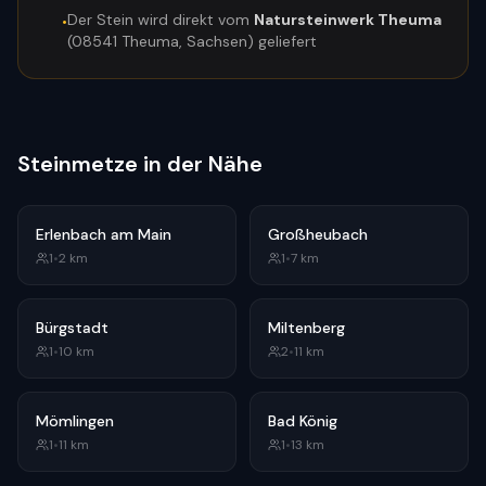
Der Stein wird direkt vom
Natursteinwerk Theuma
•
(08541 Theuma, Sachsen) geliefert
Steinmetze in der Nähe
Erlenbach am Main
Großheubach
1
•
2
km
1
•
7
km
Bürgstadt
Miltenberg
1
•
10
km
2
•
11
km
Mömlingen
Bad König
1
•
11
km
1
•
13
km