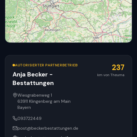
AUTORISIERTER PARTNERBETRIEB
237
Anja Becker -
km von Theuma
Bestattungen
© OpenStreetMap
Wiesgrabenweg 1
63911
Klingenberg am Main
Bayern
093722449
post@beckerbestattungen.de