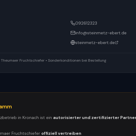
092612323
info@steinmetz-ebert.de
steinmetz-ebert.de
ür Theumaer Fruchtschiefer • Sonderkonditionen bei Bestellung
gramm
tzbetrieb in
Kronach
ist ein
autorisierter und zertifizierter Partne
umaer Fruchtschiefer
offiziell vertreiben