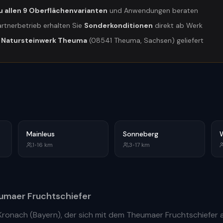
u allen 9 Oberflächenvarianten
und Anwendungen beraten
artnerbetrieb erhalten Sie
Sonderkonditionen
direkt ab Werk
m
Natursteinwerk Theuma
(08541 Theuma, Sachsen) geliefert
Mainleus
Sonneberg
1
•
16
km
3
•
17
km
maer Fruchtschiefer
Kronach
(
Bayern
), der sich mit dem Theumaer Fruchtschiefer