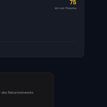
75
km von Theuma
r
des Natursteinwerks