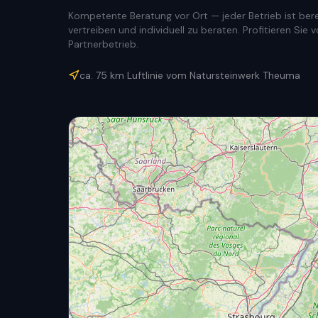
Kompetente Beratung vor Ort — jeder Betrieb ist berec
vertreiben und individuell zu beraten. Profitieren Si
Partnerbetrieb.
ca.
75
km Luftlinie vom Natursteinwerk Theuma