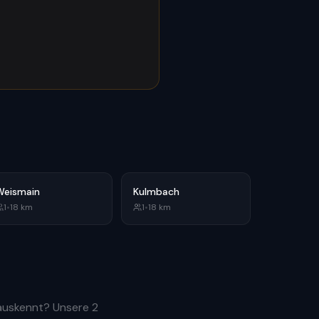
Weismain
Kulmbach
1
•
18
km
1
•
18
km
 auskennt? Unsere
2