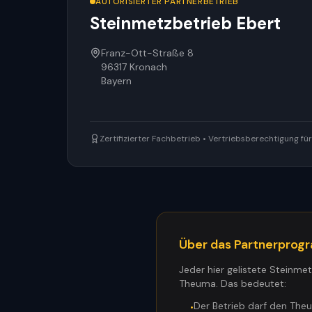
AUTORISIERTER PARTNERBETRIEB
Steinmetzbetrieb Ebert
Franz-Ott-Straße 8
96317
Kronach
Bayern
Zertifizierter Fachbetrieb • Vertriebsberechtigung f
Über das Partnerpro
Jeder hier gelistete Steinme
Theuma. Das bedeutet:
Der Betrieb darf den The
•