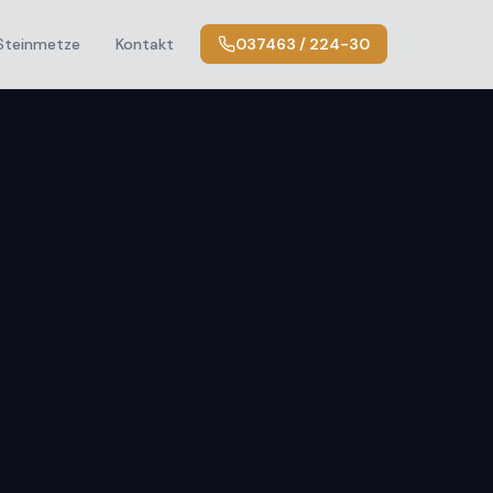
Steinmetze
Kontakt
037463 / 224-30