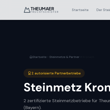
THEUMAER
Startseite
Der Stei
FRUCHTSCHIEFER
Startseite
Steinmetze & Partner
Kronach
2 autorisierte Partnerbetriebe
Steinmetz
Kro
2 zertifizierte Steinmetzbetriebe für The
(Bayern).