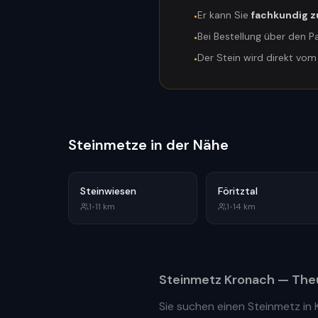
Er kann Sie
fachkundig z
•
Bei Bestellung über den P
•
Der Stein wird direkt vo
•
Steinmetze in der Nähe
Steinwiesen
Föritztal
1
•
11
km
1
•
14
km
Steinmetz
Kronach
— Theu
Sie suchen einen Steinmetz in