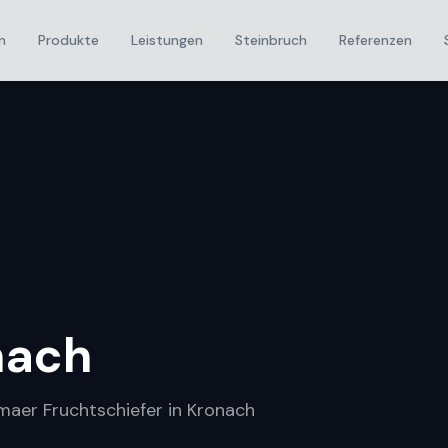
n
Produkte
Leistungen
Steinbruch
Referenzen
nach
umaer Fruchtschiefer in Kronach