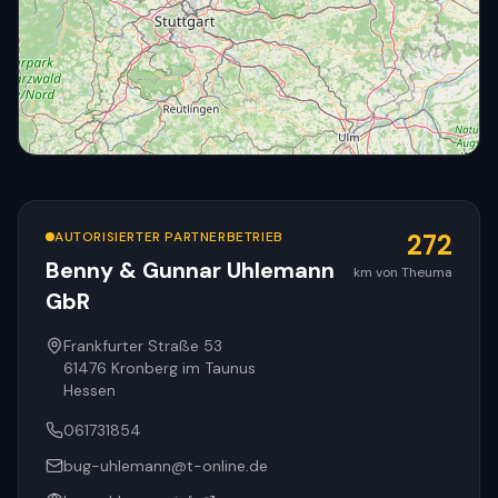
AUTORISIERTER PARTNERBETRIEB
272
Benny & Gunnar Uhlemann
km von Theuma
GbR
© OpenStreetMap
Frankfurter Straße 53
61476
Kronberg im Taunus
Hessen
061731854
bug-uhlemann@t-online.de