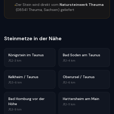
Der Stein wird direkt vom
Natursteinwerk Theuma
•
(08541 Theuma, Sachsen) geliefert
Steinmetze in der Nähe
Königstein im Taunus
Bad Soden am Taunus
2
•
3
km
1
•
4
km
Kelkheim / Taunus
Oberursel / Taunus
5
•
6
km
1
•
6
km
Bad Homburg vor der
Hattersheim am Main
Höhe
1
•
11
km
3
•
9
km