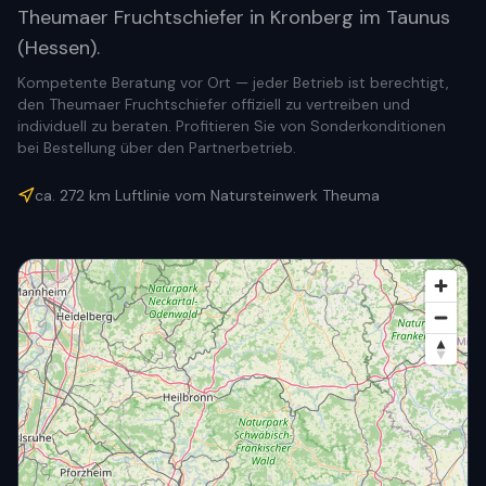
Theumaer Fruchtschiefer in Kronberg im Taunus
(Hessen).
Kompetente Beratung vor Ort — jeder Betrieb ist berechtigt,
den Theumaer Fruchtschiefer offiziell zu vertreiben und
individuell zu beraten. Profitieren Sie von Sonderkonditionen
bei Bestellung über den Partnerbetrieb.
ca.
272
km Luftlinie vom Natursteinwerk Theuma