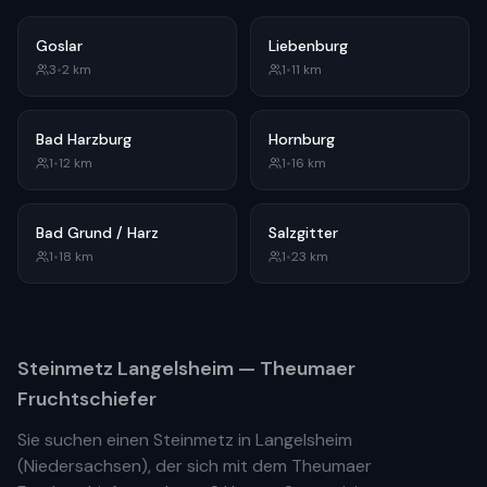
Goslar
Liebenburg
3
•
2
km
1
•
11
km
Bad Harzburg
Hornburg
1
•
12
km
1
•
16
km
Bad Grund / Harz
Salzgitter
1
•
18
km
1
•
23
km
Steinmetz
Langelsheim
— Theumaer
Fruchtschiefer
Sie suchen einen Steinmetz in
Langelsheim
(
Niedersachsen
), der sich mit dem Theumaer