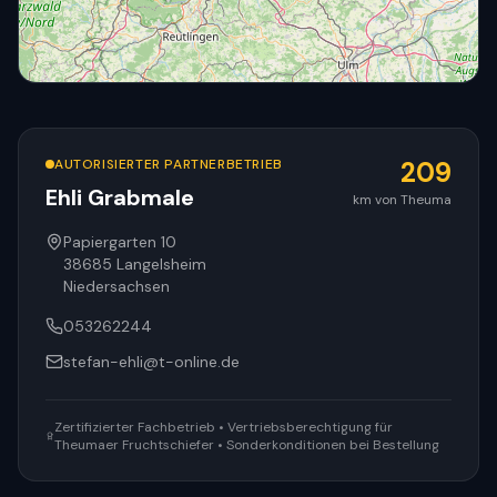
AUTORISIERTER PARTNERBETRIEB
209
Ehli Grabmale
km von Theuma
© OpenStreetMap
Papiergarten 10
38685
Langelsheim
Niedersachsen
053262244
stefan-ehli@t-online.de
Zertifizierter Fachbetrieb • Vertriebsberechtigung für
Theumaer Fruchtschiefer • Sonderkonditionen bei Bestellung