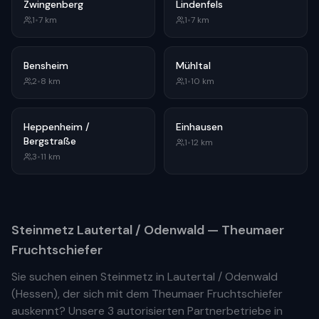
Zwingenberg
Lindenfels
1
•
7
km
1
•
7
km
Bensheim
Mühltal
2
•
8
km
1
•
10
km
Heppenheim /
Einhausen
Bergstraße
1
•
12
km
3
•
11
km
Steinmetz
Lautertal / Odenwald
— Theumaer
Fruchtschiefer
Sie suchen einen Steinmetz in
Lautertal / Odenwald
(
Hessen
), der sich mit dem Theumaer Fruchtschiefer
auskennt? Unsere
3 autorisierten Partnerbetriebe
in