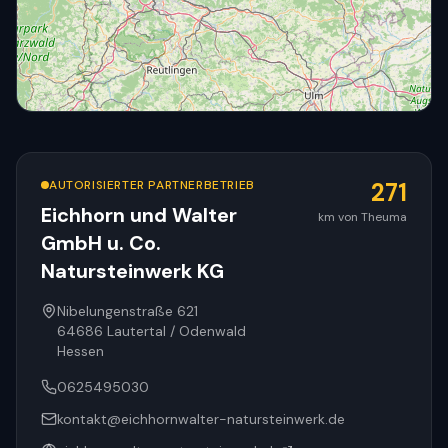
AUTORISIERTER PARTNERBETRIEB
271
Eichhorn und Walter
km von Theuma
GmbH u. Co.
© OpenStreetMap
Natursteinwerk KG
Nibelungenstraße 621
64686
Lautertal / Odenwald
Hessen
0625495030
kontakt@eichhornwalter-natursteinwerk.de