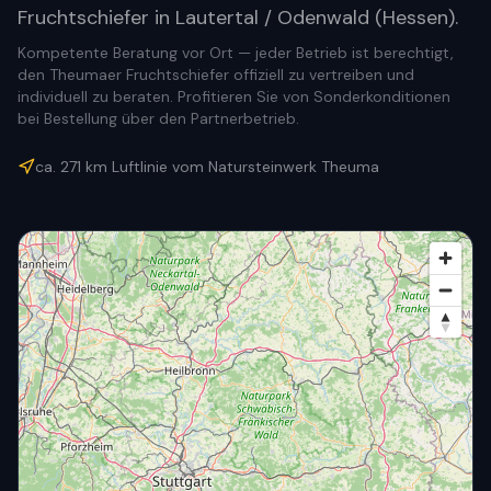
Fruchtschiefer in Lautertal / Odenwald (Hessen).
Kompetente Beratung vor Ort — jeder Betrieb ist berechtigt,
den Theumaer Fruchtschiefer offiziell zu vertreiben und
individuell zu beraten. Profitieren Sie von Sonderkonditionen
bei Bestellung über den Partnerbetrieb.
ca.
271
km Luftlinie vom Natursteinwerk Theuma