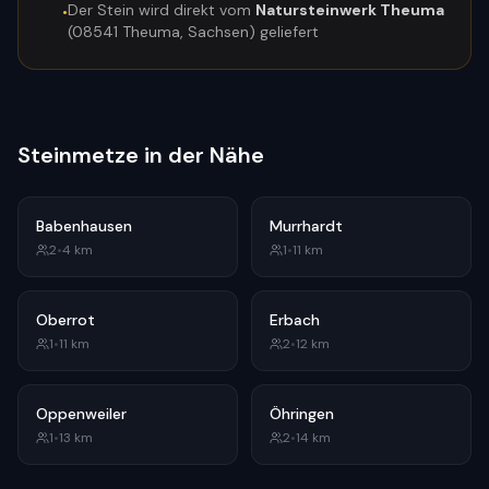
Der Stein wird direkt vom
Natursteinwerk Theuma
•
(08541 Theuma, Sachsen) geliefert
Steinmetze in der Nähe
Babenhausen
Murrhardt
2
•
4
km
1
•
11
km
Oberrot
Erbach
1
•
11
km
2
•
12
km
Oppenweiler
Öhringen
1
•
13
km
2
•
14
km