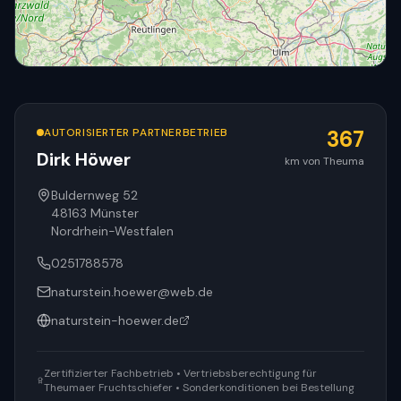
AUTORISIERTER PARTNERBETRIEB
367
Dirk Höwer
km von Theuma
© OpenStreetMap
Buldernweg 52
48163
Münster
Nordrhein-Westfalen
0251788578
naturstein.hoewer@web.de
naturstein-hoewer.de
Zertifizierter Fachbetrieb • Vertriebsberechtigung für
Theumaer Fruchtschiefer • Sonderkonditionen bei Bestellung