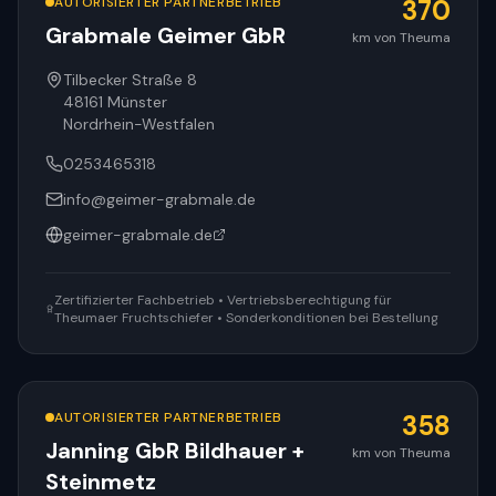
AUTORISIERTER PARTNERBETRIEB
370
Grabmale Geimer GbR
km von Theuma
Tilbecker Straße 8
48161
Münster
Nordrhein-Westfalen
0253465318
info@geimer-grabmale.de
geimer-grabmale.de
Zertifizierter Fachbetrieb • Vertriebsberechtigung für
Theumaer Fruchtschiefer • Sonderkonditionen bei Bestellung
AUTORISIERTER PARTNERBETRIEB
358
Janning GbR Bildhauer +
km von Theuma
Steinmetz