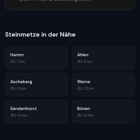
Steinmetze in der Nähe
Hamm
Ahlen
1
•
7
km
1
•
8
km
Ascheberg
Werne
1
•
12
km
2
•
13
km
Sendenhorst
Bönen
3
•
13
km
1
•
15
km