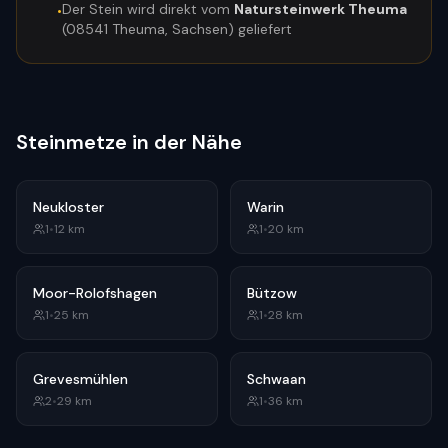
Der Stein wird direkt vom
Natursteinwerk Theuma
•
(08541 Theuma, Sachsen) geliefert
Steinmetze in der Nähe
Neukloster
Warin
1
•
12
km
1
•
20
km
Moor-Rolofshagen
Bützow
1
•
25
km
1
•
28
km
Grevesmühlen
Schwaan
2
•
29
km
1
•
36
km