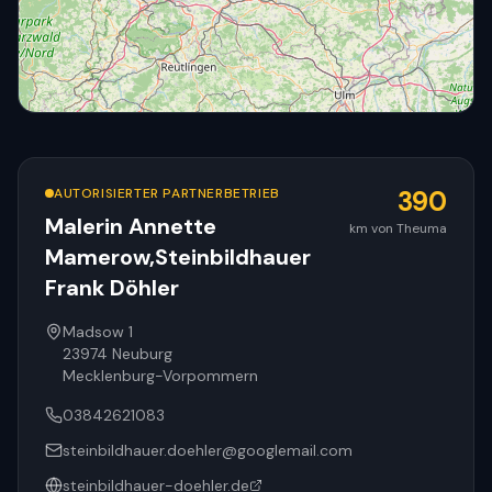
AUTORISIERTER PARTNERBETRIEB
390
Malerin Annette
km von Theuma
Mamerow,Steinbildhauer
© OpenStreetMap
Frank Döhler
Madsow 1
23974
Neuburg
Mecklenburg-Vorpommern
03842621083
steinbildhauer.doehler@googlemail.com
steinbildhauer-doehler.de