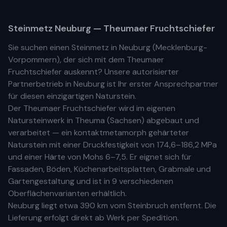
Steinmetz
Neuburg
— Theumaer Fruchtschiefer
Sie suchen einen Steinmetz in
Neuburg
(
Mecklenburg-
Vorpommern
), der sich mit dem Theumaer
Fruchtschiefer auskennt? Unsere
autorisierter
Partnerbetrieb
in
Neuburg
ist Ihr
erste
r
Ansprechpartner
für diesen einzigartigen Naturstein.
Der Theumaer Fruchtschiefer wird im eigenen
Natursteinwerk in Theuma (Sachsen) abgebaut und
verarbeitet — ein kontaktmetamorph gehärteter
Naturstein mit einer Druckfestigkeit von 174,6–186,2 MPa
und einer Härte von Mohs 6–7,5. Er eignet sich für
Fassaden, Böden, Küchenarbeitsplatten, Grabmale und
Gartengestaltung und ist in 9 verschiedenen
Oberflächenvarianten erhältlich.
Neuburg
liegt etwa
390 km
vom Steinbruch entfernt. Die
Lieferung erfolgt direkt ab Werk per Spedition.