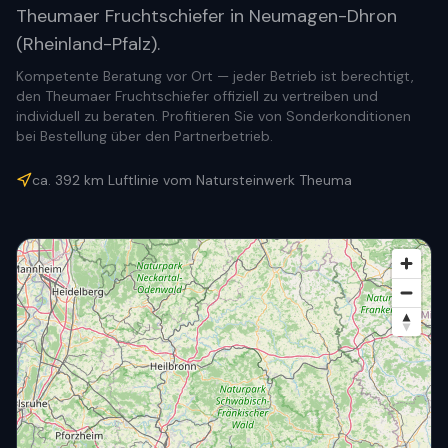
Theumaer Fruchtschiefer in Neumagen-Dhron
(Rheinland-Pfalz).
Kompetente Beratung vor Ort — jeder Betrieb ist berechtigt,
den Theumaer Fruchtschiefer offiziell zu vertreiben und
individuell zu beraten. Profitieren Sie von Sonderkonditionen
bei Bestellung über den Partnerbetrieb.
ca.
392
km Luftlinie vom Natursteinwerk Theuma