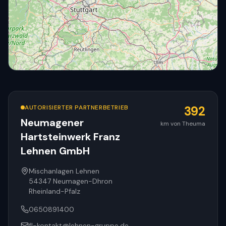
AUTORISIERTER PARTNERBETRIEB
392
Neumagener
km von Theuma
Hartsteinwerk Franz
© OpenStreetMap
Lehnen GmbH
Mischanlagen Lehnen
54347
Neumagen-Dhron
Rheinland-Pfalz
0650891400
fl-kontakt@lehnen-gruppe.de