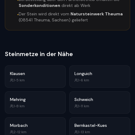
•
Sonderkonditionen
direkt ab Werk
Der Stein wird direkt vom
Natursteinwerk Theuma
•
(08541 Theuma, Sachsen) geliefert
Steinmetze in der Nähe
Klausen
Longuich
1
•
5
km
1
•
6
km
Mehring
Schweich
1
•
8
km
1
•
11
km
Morbach
Bernkastel-Kues
2
•
12
km
1
•
13
km