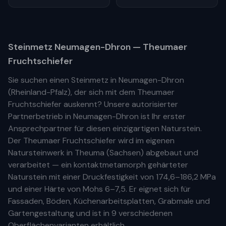
Steinmetz
Neumagen-Dhron
— Theumaer
Fruchtschiefer
Sie suchen einen Steinmetz in
Neumagen-Dhron
(
Rheinland-Pfalz
), der sich mit dem Theumaer
Fruchtschiefer auskennt? Unsere
autorisierter
Partnerbetrieb
in
Neumagen-Dhron
ist Ihr
erste
r
Ansprechpartner für diesen einzigartigen Naturstein.
Der Theumaer Fruchtschiefer wird im eigenen
Natursteinwerk in Theuma (Sachsen) abgebaut und
verarbeitet — ein kontaktmetamorph gehärteter
Naturstein mit einer Druckfestigkeit von 174,6–186,2 MPa
und einer Härte von Mohs 6–7,5. Er eignet sich für
Fassaden, Böden, Küchenarbeitsplatten, Grabmale und
Gartengestaltung und ist in 9 verschiedenen
Oberflächenvarianten erhältlich.