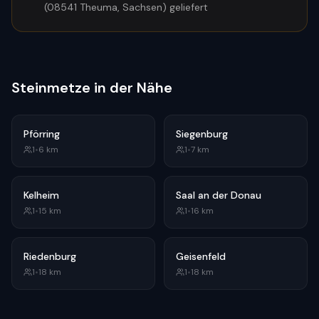
(08541 Theuma, Sachsen) geliefert
Steinmetze in der Nähe
Pförring
Siegenburg
1
•
6
km
1
•
7
km
Kelheim
Saal an der Donau
1
•
15
km
1
•
16
km
Riedenburg
Geisenfeld
1
•
18
km
1
•
18
km