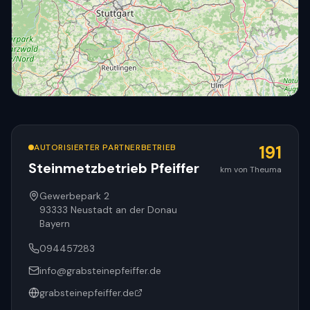
AUTORISIERTER PARTNERBETRIEB
191
Steinmetzbetrieb Pfeiffer
km von Theuma
© OpenStreetMap
Gewerbepark 2
93333
Neustadt an der Donau
Bayern
094457283
info@grabsteinepfeiffer.de
grabsteinepfeiffer.de