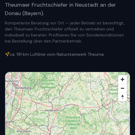
Theumaer Fruchtschiefer in Neustadt an der
Donau (Bayern).
Kompetente Beratung vor Ort — jeder Betrieb ist berechtigt,
den Theumaer Fruchtschiefer offiziell zu vertreiben und
individuell zu beraten. Profitieren Sie von Sonderkonditionen
bei Bestellung über den Partnerbetrieb.
ca.
191
km Luftlinie vom Natursteinwerk Theuma