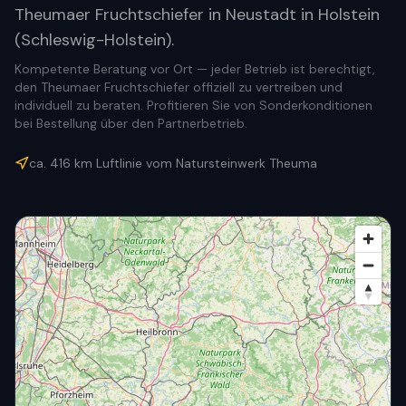
Theumaer Fruchtschiefer in Neustadt in Holstein
(Schleswig-Holstein).
Kompetente Beratung vor Ort — jeder Betrieb ist berechtigt,
den Theumaer Fruchtschiefer offiziell zu vertreiben und
individuell zu beraten. Profitieren Sie von Sonderkonditionen
bei Bestellung über den Partnerbetrieb.
ca.
416
km Luftlinie vom Natursteinwerk Theuma