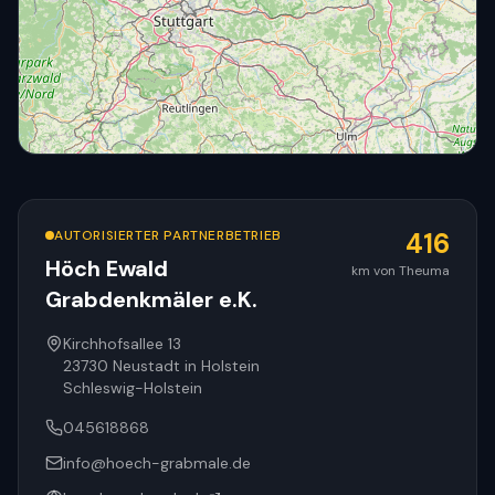
AUTORISIERTER PARTNERBETRIEB
416
Höch Ewald
km von Theuma
Grabdenkmäler e.K.
© OpenStreetMap
Kirchhofsallee 13
23730
Neustadt in Holstein
Schleswig-Holstein
045618868
info@hoech-grabmale.de