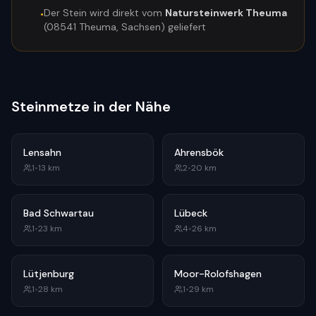
Der Stein wird direkt vom
Natursteinwerk Theuma
•
(08541 Theuma, Sachsen) geliefert
Steinmetze in der Nähe
Lensahn
Ahrensbök
1
•
13
km
2
•
20
km
Bad Schwartau
Lübeck
1
•
23
km
4
•
26
km
Lütjenburg
Moor-Rolofshagen
1
•
28
km
1
•
29
km