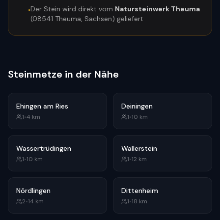
Der Stein wird direkt vom
Natursteinwerk Theuma
•
(08541 Theuma, Sachsen) geliefert
Steinmetze in der Nähe
Ehingen am Ries
Deiningen
1
•
4
km
1
•
10
km
Wassertrüdingen
Wallerstein
1
•
10
km
1
•
12
km
Nördlingen
Dittenheim
2
•
14
km
1
•
18
km