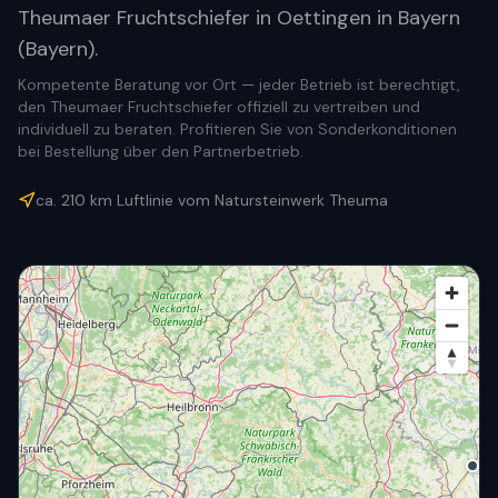
Theumaer Fruchtschiefer in Oettingen in Bayern
(Bayern).
Kompetente Beratung vor Ort — jeder Betrieb ist berechtigt,
den Theumaer Fruchtschiefer offiziell zu vertreiben und
individuell zu beraten. Profitieren Sie von Sonderkonditionen
bei Bestellung über den Partnerbetrieb.
ca.
210
km Luftlinie vom Natursteinwerk Theuma