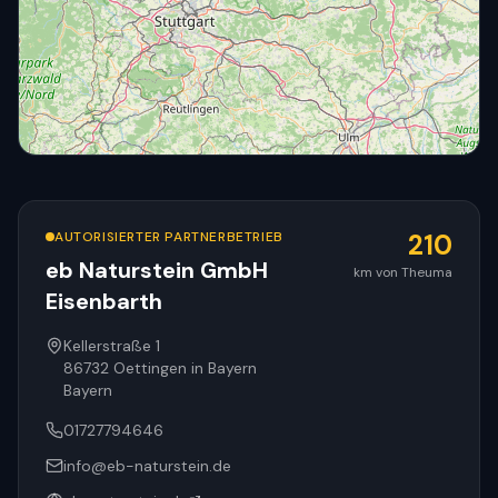
AUTORISIERTER PARTNERBETRIEB
210
eb Naturstein GmbH
km von Theuma
Eisenbarth
© OpenStreetMap
Kellerstraße 1
86732
Oettingen in Bayern
Bayern
01727794646
info@eb-naturstein.de