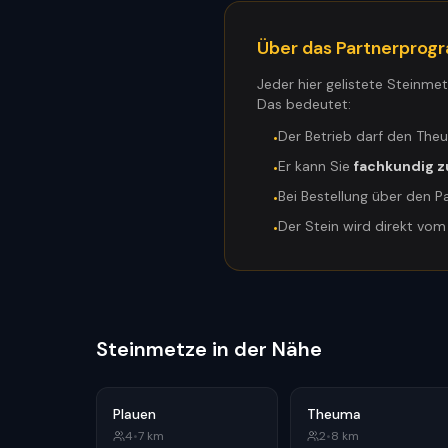
Über das Partnerpro
Jeder hier gelistete Steinme
Das bedeutet:
Der Betrieb darf den The
•
Er kann Sie
fachkundig z
•
Bei Bestellung über den P
•
Der Stein wird direkt vo
•
Steinmetze in der Nähe
Plauen
Theuma
4
•
7
km
2
•
8
km