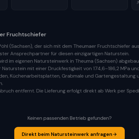
r Fruchtschiefer
Pöhl
(
Sachsen
), der sich mit dem Theumaer Fruchtschiefer a
ste
r
Ansprechpartner für diesen einzigartigen Naturstein.
ird im eigenen Natursteinwerk in Theuma (Sachsen) abgebaut
aturstein mit einer Druckfestigkeit von 174,6–186,2 MPa und
Böden, Küchenarbeitsplatten, Grabmale und Gartengestaltung u
h.
ruch entfernt. Die Lieferung erfolgt direkt ab Werk per Spedi
Keinen passenden Betrieb gefunden?
Direkt beim Natursteinwerk anfragen