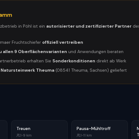
gramm
tzbetrieb in
Pöhl
ist ein
autorisierter und zertifizierter Partner
des
umaer Fruchtschiefer
offiziell vertreiben
u allen 9 Oberflächenvarianten
und Anwendungen beraten
artnerbetrieb erhalten Sie
Sonderkonditionen
direkt ab Werk
m
Natursteinwerk Theuma
(08541 Theuma, Sachsen) geliefert
Treuen
Pausa-Mühltroff
1
•
9
km
1
•
11
km