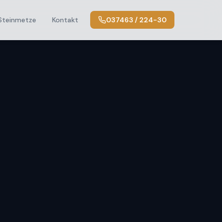
Steinmetze
Kontakt
037463 / 224-30