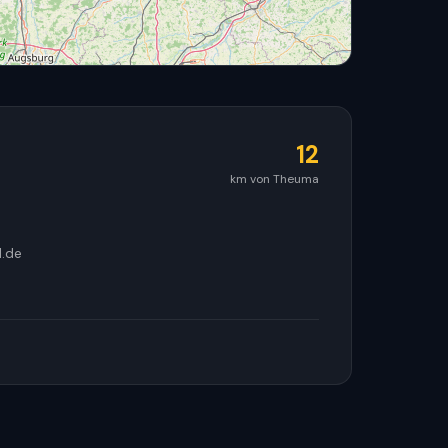
12
km von Theuma
© OpenStreetMap
d.de