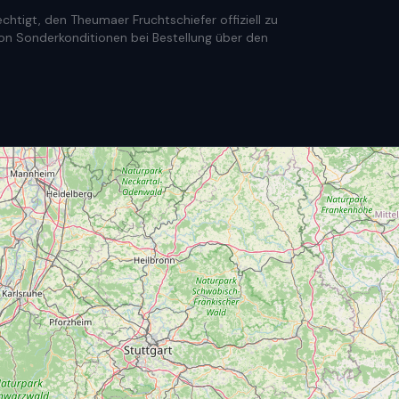
htigt, den Theumaer Fruchtschiefer offiziell zu
e von Sonderkonditionen bei Bestellung über den