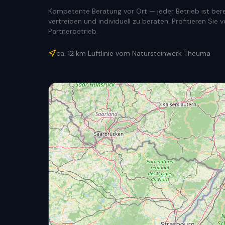
Kompetente Beratung vor Ort — jeder Betrieb ist berec
vertreiben und individuell zu beraten. Profitieren Si
Partnerbetrieb.
ca.
12
km Luftlinie vom Natursteinwerk Theuma