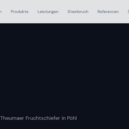
n
Produkte
Leistungen
Steinbruch
Referenzen
 Theumaer Fruchtschiefer in Pöhl