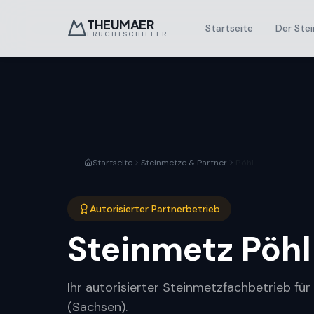
THEUMAER
Startseite
Der Stei
FRUCHTSCHIEFER
Startseite
Steinmetze & Partner
Pöhl
Autorisierter Partnerbetrieb
Steinmetz
Pöhl
Ihr autorisierter Steinmetzfachbetrieb für
(Sachsen).