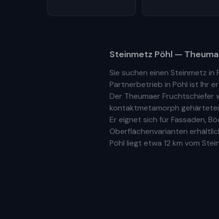
Steinmetz
Pöhl
— Theumae
Sie suchen einen Steinmetz in
Partnerbetrieb
in
Pöhl
ist Ihr
er
Der Theumaer Fruchtschiefer w
kontaktmetamorph gehärteter N
Er eignet sich für Fassaden, 
Oberflächenvarianten erhältlic
Pöhl
liegt etwa
12 km
vom Steinb