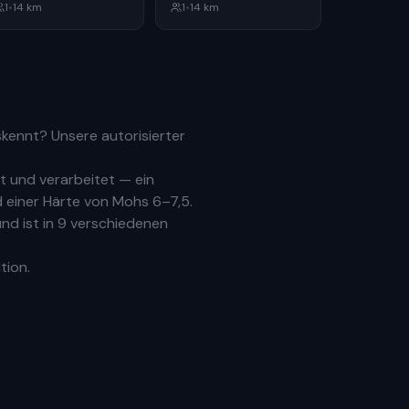
1
•
14
km
1
•
14
km
uskennt? Unsere
autorisierter
 und verarbeitet — ein
 einer Härte von Mohs 6–7,5.
nd ist in 9 verschiedenen
tion.