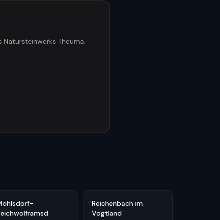
 Natursteinwerks Theuma.
Mohlsdorf-
Reichenbach im
Teichwolframsd
Vogtland