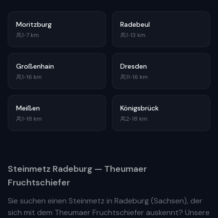
Moritzburg
Radebeul
1
•
7
km
1
•
13
km
Großenhain
Dresden
1
•
16
km
11
•
16
km
Meißen
Königsbrück
1
•
18
km
2
•
18
km
Steinmetz
Radeburg
— Theumaer
Fruchtschiefer
Sie suchen einen Steinmetz in
Radeburg
(
Sachsen
), der
sich mit dem Theumaer Fruchtschiefer auskennt? Unsere