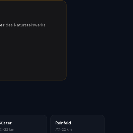
ner
des Natursteinwerks
Güster
Reinfeld
1
•
22
km
1
•
22
km