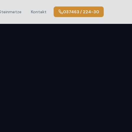
Steinmetze
Kontakt
037463 / 224-30