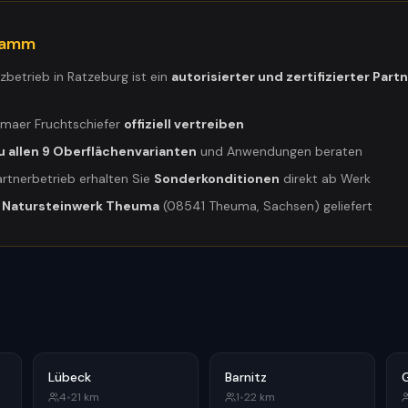
gramm
tzbetrieb in
Ratzeburg
ist ein
autorisierter und zertifizierter Part
umaer Fruchtschiefer
offiziell vertreiben
u allen 9 Oberflächenvarianten
und Anwendungen beraten
artnerbetrieb erhalten Sie
Sonderkonditionen
direkt ab Werk
m
Natursteinwerk Theuma
(08541 Theuma, Sachsen) geliefert
Lübeck
Barnitz
4
•
21
km
1
•
22
km