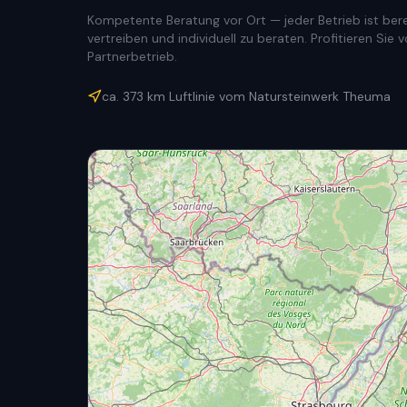
Kompetente Beratung vor Ort — jeder Betrieb ist berec
vertreiben und individuell zu beraten. Profitieren Si
Partnerbetrieb.
ca.
373
km Luftlinie vom Natursteinwerk Theuma