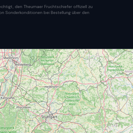
htigt, den Theumaer Fruchtschiefer offiziell zu
e von Sonderkonditionen bei Bestellung über den