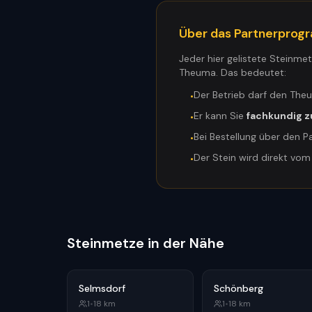
Über das Partnerpro
Jeder hier gelistete Steinme
Theuma. Das bedeutet:
Der Betrieb darf den The
•
Er kann Sie
fachkundig z
•
Bei Bestellung über den P
•
Der Stein wird direkt vo
•
Steinmetze in der Nähe
Selmsdorf
Schönberg
1
•
18
km
1
•
18
km