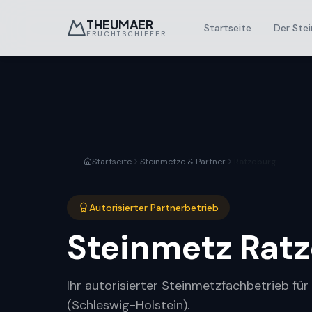
THEUMAER
Startseite
Der Stei
FRUCHTSCHIEFER
Startseite
Steinmetze & Partner
Ratzeburg
Autorisierter Partnerbetrieb
Steinmetz
Rat
Ihr autorisierter Steinmetzfachbetrieb fü
(Schleswig-Holstein).