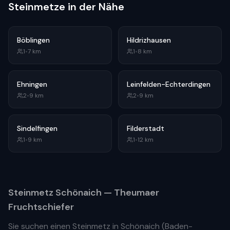
Steinmetze in der Nähe
Böblingen
Hildrizhausen
1
•
7
km
1
•
8
km
Ehningen
Leinfelden-Echterdingen
2
•
9
km
2
•
9
km
Sindelfingen
Filderstadt
1
•
9
km
1
•
12
km
Steinmetz
Schönaich
— Theumaer
Fruchtschiefer
Sie suchen einen Steinmetz in
Schönaich
(
Baden-