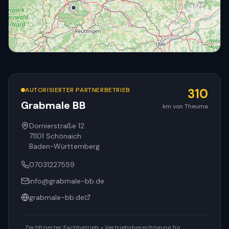
AUTORISIERTER PARTNERBETRIEB
310
Grabmale BB
km von Theuma
© OpenStreetMap
Dornierstraße 12
71101
Schönaich
Baden-Württemberg
07031227559
info@grabmale-bb.de
grabmale-bb.de
Zertifizierter Fachbetrieb • Vertriebsberechtigung für