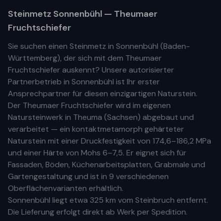
Steinmetz
Sonnenbühl
— Theumaer
Fruchtschiefer
Sie suchen einen Steinmetz in
Sonnenbühl
(
Baden-
Württemberg
), der sich mit dem Theumaer
Fruchtschiefer auskennt? Unsere
autorisierter
Partnerbetrieb
in
Sonnenbühl
ist Ihr
erste
r
Ansprechpartner für diesen einzigartigen Naturstein.
Der Theumaer Fruchtschiefer wird im eigenen
Natursteinwerk in Theuma (Sachsen) abgebaut und
verarbeitet — ein kontaktmetamorph gehärteter
Naturstein mit einer Druckfestigkeit von 174,6–186,2 MPa
und einer Härte von Mohs 6–7,5. Er eignet sich für
Fassaden, Böden, Küchenarbeitsplatten, Grabmale und
Gartengestaltung und ist in 9 verschiedenen
Oberflächenvarianten erhältlich.
Sonnenbühl
liegt etwa
325 km
vom Steinbruch entfernt.
Die Lieferung erfolgt direkt ab Werk per Spedition.