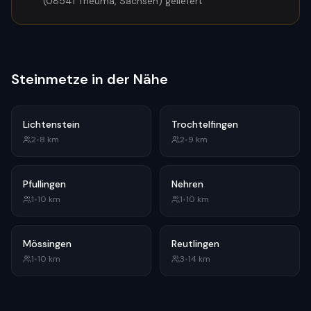
(08541 Theuma, Sachsen) geliefert
Steinmetze in der Nähe
Lichtenstein
Trochtelfingen
2
•
8
km
2
•
9
km
Pfullingen
Nehren
1
•
10
km
1
•
10
km
Mössingen
Reutlingen
1
•
10
km
3
•
14
km