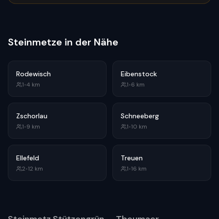
Steinmetze in der Nähe
Rodewisch
Eibenstock
1
•
4
km
1
•
6
km
Zschorlau
Schneeberg
1
•
9
km
1
•
10
km
Ellefeld
Treuen
2
•
12
km
1
•
16
km