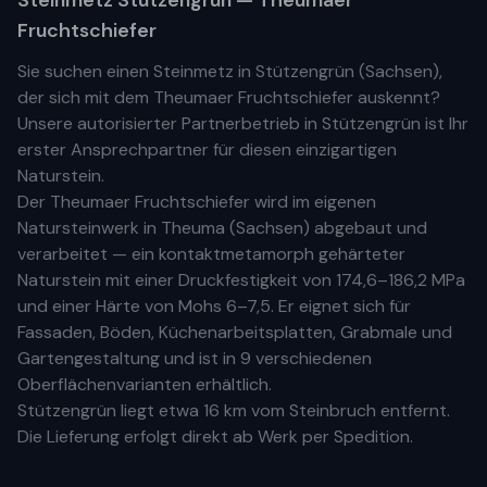
Steinmetz
Stützengrün
— Theumaer
Fruchtschiefer
Sie suchen einen Steinmetz in
Stützengrün
(
Sachsen
),
der sich mit dem Theumaer Fruchtschiefer auskennt?
Unsere
autorisierter Partnerbetrieb
in
Stützengrün
ist Ihr
erste
r
Ansprechpartner für diesen einzigartigen
Naturstein.
Der Theumaer Fruchtschiefer wird im eigenen
Natursteinwerk in Theuma (Sachsen) abgebaut und
verarbeitet — ein kontaktmetamorph gehärteter
Naturstein mit einer Druckfestigkeit von 174,6–186,2 MPa
und einer Härte von Mohs 6–7,5. Er eignet sich für
Fassaden, Böden, Küchenarbeitsplatten, Grabmale und
Gartengestaltung und ist in 9 verschiedenen
Oberflächenvarianten erhältlich.
Stützengrün
liegt etwa
16 km
vom Steinbruch entfernt.
Die Lieferung erfolgt direkt ab Werk per Spedition.