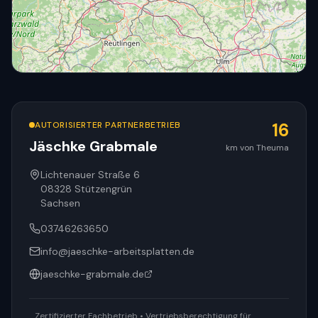
AUTORISIERTER PARTNERBETRIEB
16
Jäschke Grabmale
km von Theuma
© OpenStreetMap
Lichtenauer Straße 6
08328
Stützengrün
Sachsen
03746263650
info@jaeschke-arbeitsplatten.de
jaeschke-grabmale.de
Zertifizierter Fachbetrieb • Vertriebsberechtigung für