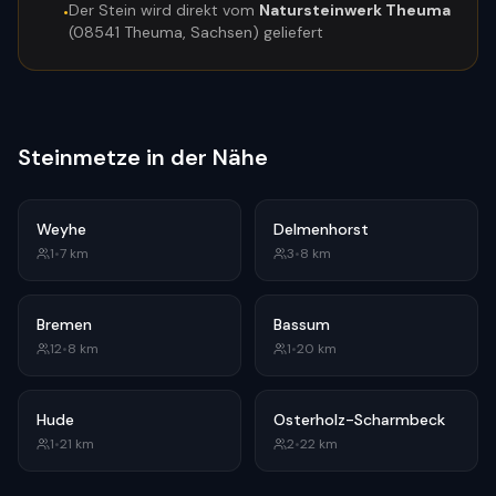
Der Stein wird direkt vom
Natursteinwerk Theuma
•
(08541 Theuma, Sachsen) geliefert
Steinmetze in der Nähe
Weyhe
Delmenhorst
1
•
7
km
3
•
8
km
Bremen
Bassum
12
•
8
km
1
•
20
km
Hude
Osterholz-Scharmbeck
1
•
21
km
2
•
22
km