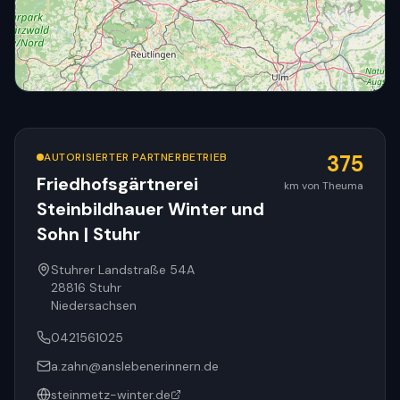
AUTORISIERTER PARTNERBETRIEB
375
Friedhofsgärtnerei
km von Theuma
Steinbildhauer Winter und
© OpenStreetMap
Sohn | Stuhr
Stuhrer Landstraße 54A
28816
Stuhr
Niedersachsen
0421561025
a.zahn@anslebenerinnern.de
steinmetz-winter.de