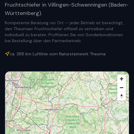
Fruchtschiefer in Villingen-Schwenningen (Baden-
Württemberg).
Kompetente Beratung vor Ort — jeder Betrieb ist berechtigt,
den Theumaer Fruchtschiefer offiziell zu vertreiben und
individuell zu beraten. Profitieren Sie von Sonderkonditionen
bei Bestellung über den Partnerbetrieb.
ca.
388
km Luftlinie vom Natursteinwerk Theuma