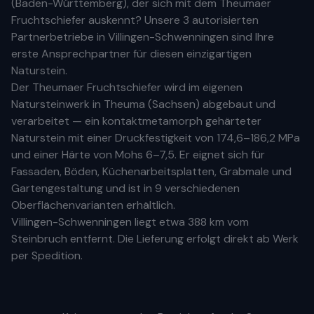
(
Baden-Württemberg
), der sich mit dem Theumaer
Fruchtschiefer auskennt? Unsere
3 autorisierten
Partnerbetriebe
in
Villingen-Schwenningen
sind Ihre
erste
Ansprechpartner für diesen einzigartigen
Naturstein.
Der Theumaer Fruchtschiefer wird im eigenen
Natursteinwerk in Theuma (Sachsen) abgebaut und
verarbeitet — ein kontaktmetamorph gehärteter
Naturstein mit einer Druckfestigkeit von 174,6–186,2 MPa
und einer Härte von Mohs 6–7,5. Er eignet sich für
Fassaden, Böden, Küchenarbeitsplatten, Grabmale und
Gartengestaltung und ist in 9 verschiedenen
Oberflächenvarianten erhältlich.
Villingen-Schwenningen
liegt etwa
388 km
vom
Steinbruch entfernt. Die Lieferung erfolgt direkt ab Werk
per Spedition.