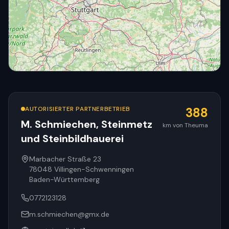
AUTORISIERTER PARTNERBETRIEB
388
M. Schmiechen, Steinmetz
km von Theuma
und Steinbildhauerei
© OpenStreetMap
Marbacher Straße 23
78048
Villingen-Schwenningen
Baden-Württemberg
0772123128
m.schmiechen@gmx.de