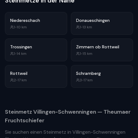
Steinmetze in der Nähe
Niedereschach
Donaueschingen
1
•
10
km
1
•
13
km
Trossingen
Zimmern ob Rottweil
1
•
14
km
1
•
15
km
Rottweil
Schramberg
2
•
17
km
3
•
17
km
Steinmetz
Villingen-Schwenningen
— Theumaer
Fruchtschiefer
Sie suchen einen Steinmetz in
Villingen-Schwenningen