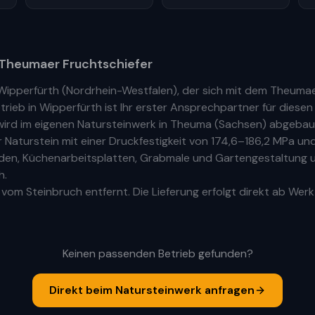
Theumaer Fruchtschiefer
Wipperfürth
(
Nordrhein-Westfalen
), der sich mit dem Theuma
trieb
in
Wipperfürth
ist Ihr
erste
r
Ansprechpartner für diesen e
ird im eigenen Natursteinwerk in Theuma (Sachsen) abgebaut
aturstein mit einer Druckfestigkeit von 174,6–186,2 MPa und
Böden, Küchenarbeitsplatten, Grabmale und Gartengestaltung u
h.
vom Steinbruch entfernt. Die Lieferung erfolgt direkt ab Werk
Keinen passenden Betrieb gefunden?
Direkt beim Natursteinwerk anfragen