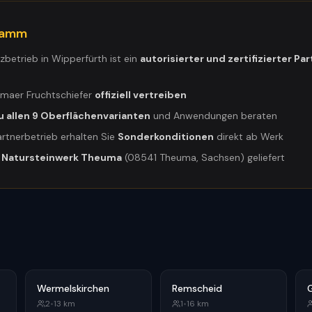
gramm
tzbetrieb in
Wipperfürth
ist ein
autorisierter und zertifizierter Pa
umaer Fruchtschiefer
offiziell vertreiben
u allen 9 Oberflächenvarianten
und Anwendungen beraten
artnerbetrieb erhalten Sie
Sonderkonditionen
direkt ab Werk
m
Natursteinwerk Theuma
(08541 Theuma, Sachsen) geliefert
Wermelskirchen
Remscheid
2
•
13
km
1
•
16
km