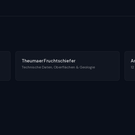
Theumaer Fruchtschiefer
A
Technische Daten, Oberflächen & Geologie
12