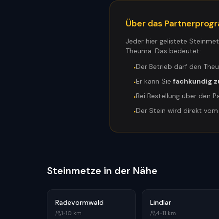
Über das Partnerpro
Jeder hier gelistete Steinme
Theuma. Das bedeutet:
Der Betrieb darf den The
•
Er kann Sie
fachkundig z
•
Bei Bestellung über den P
•
Der Stein wird direkt vo
•
Steinmetze in der Nähe
Radevormwald
Lindlar
1
•
10
km
4
•
11
km