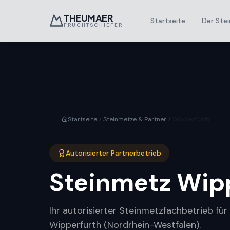
THEUMAER
Startseite
Der Stei
FRUCHTSCHIEFER
Startseite
Steinmetze & Partner
Wipperfürth
Autorisierter Partnerbetrieb
Steinmetz
Wip
Ihr autorisierter Steinmetzfachbetrieb fü
Wipperfürth (Nordrhein-Westfalen).