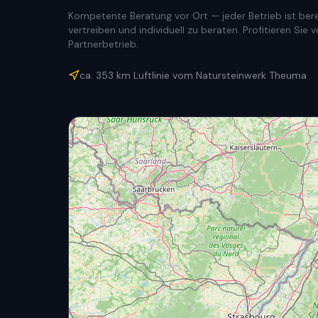
Kompetente Beratung vor Ort — jeder Betrieb ist berec
vertreiben und individuell zu beraten. Profitieren Si
Partnerbetrieb.
ca.
353
km Luftlinie vom Natursteinwerk Theuma