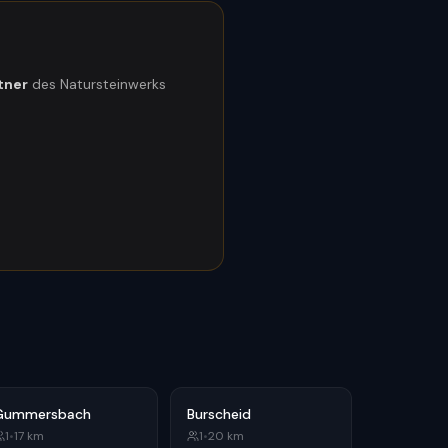
rtner
des Natursteinwerks
Gummersbach
Burscheid
1
•
17
km
1
•
20
km