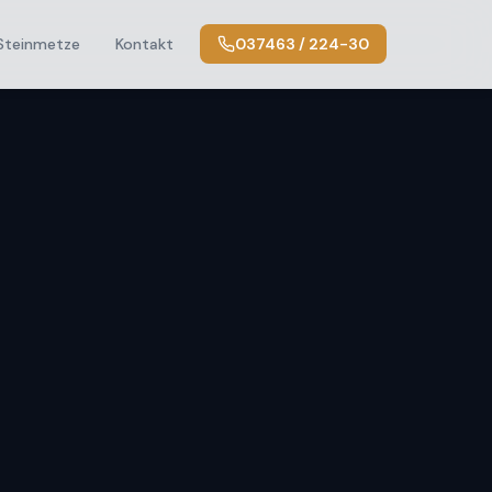
Steinmetze
Kontakt
037463 / 224-30