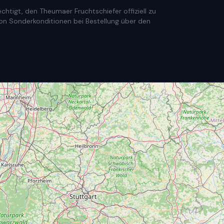
htigt, den Theumaer Fruchtschiefer offiziell zu
e von Sonderkonditionen bei Bestellung über den