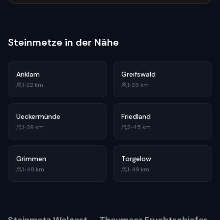
Steinmetze in der Nähe
Anklam
Greifswald
1
•
22
km
1
•
25
km
Ueckermünde
Friedland
1
•
39
km
2
•
45
km
Grimmen
Torgelow
1
•
48
km
1
•
49
km