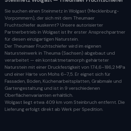
Steinmetz
Wolgast
— Theumaer Fruchtschiefer
Sie suchen einen Steinmetz in
Wolgast
(
Mecklenburg-
Vorpommern
), der sich mit dem Theumaer
Fruchtschiefer auskennt? Unsere
autorisierter
Partnerbetrieb
in
Wolgast
ist Ihr
erste
r
Ansprechpartner
für diesen einzigartigen Naturstein.
Der Theumaer Fruchtschiefer wird im eigenen
Natursteinwerk in Theuma (Sachsen) abgebaut und
verarbeitet — ein kontaktmetamorph gehärteter
Naturstein mit einer Druckfestigkeit von 174,6–186,2 MPa
und einer Härte von Mohs 6–7,5. Er eignet sich für
Fassaden, Böden, Küchenarbeitsplatten, Grabmale und
Gartengestaltung und ist in 9 verschiedenen
Oberflächenvarianten erhältlich.
Wolgast
liegt etwa
409 km
vom Steinbruch entfernt. Die
Lieferung erfolgt direkt ab Werk per Spedition.