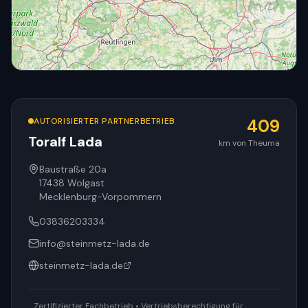
AUTORISIERTER PARTNERBETRIEB
409
Toralf Lada
km von Theuma
© OpenStreetMap
Baustraße 20a
17438
Wolgast
Mecklenburg-Vorpommern
03836203334
info@steinmetz-lada.de
steinmetz-lada.de
Zertifizierter Fachbetrieb • Vertriebsberechtigung für