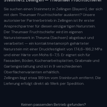
Steinmetz
Zellingen
— Theumaer Fruchtschiefer
Sie suchen einen Steinmetz in
Zellingen
(
Bayern
), der sich
mit dem Theumaer Fruchtschiefer auskennt? Unsere
autorisierter Partnerbetrieb
in
Zellingen
ist Ihr
erste
r
Ansprechpartner für diesen einzigartigen Naturstein.
Der Theumaer Fruchtschiefer wird im eigenen
Natursteinwerk in Theuma (Sachsen) abgebaut und
verarbeitet — ein kontaktmetamorph gehärteter
Naturstein mit einer Druckfestigkeit von 174,6–186,2 MPa
und einer Härte von Mohs 6–7,5. Er eignet sich für
Fassaden, Böden, Küchenarbeitsplatten, Grabmale und
Gartengestaltung und ist in 9 verschiedenen
Oberflächenvarianten erhältlich.
Zellingen
liegt etwa
189 km
vom Steinbruch entfernt. Die
Lieferung erfolgt direkt ab Werk per Spedition.
Keinen passenden Betrieb gefunden?