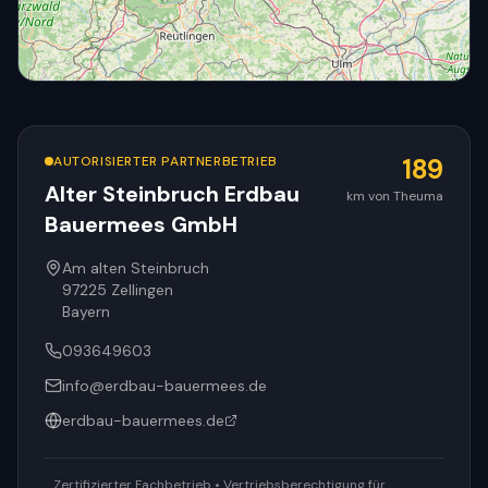
AUTORISIERTER PARTNERBETRIEB
189
Alter Steinbruch Erdbau
km von Theuma
Bauermees GmbH
© OpenStreetMap
Am alten Steinbruch
97225
Zellingen
Bayern
093649603
info@erdbau-bauermees.de
erdbau-bauermees.de
Zertifizierter Fachbetrieb • Vertriebsberechtigung für