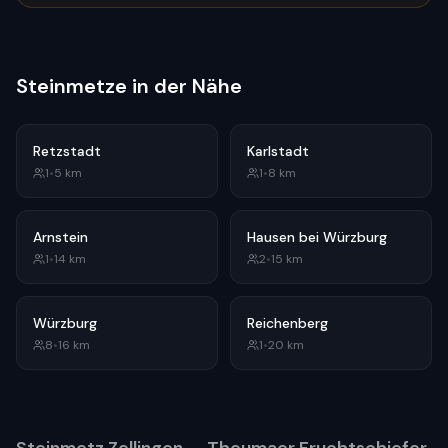
Steinmetze in der Nähe
Retzstadt
Karlstadt
1
•
5
km
1
•
8
km
Arnstein
Hausen bei Würzburg
1
•
14
km
2
•
15
km
Würzburg
Reichenberg
8
•
16
km
1
•
20
km