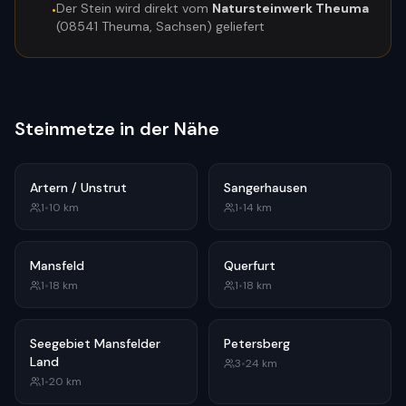
Der Stein wird direkt vom
Natursteinwerk Theuma
•
(08541 Theuma, Sachsen) geliefert
Steinmetze in der Nähe
Artern / Unstrut
Sangerhausen
1
•
10
km
1
•
14
km
Mansfeld
Querfurt
1
•
18
km
1
•
18
km
Seegebiet Mansfelder
Petersberg
Land
3
•
24
km
1
•
20
km