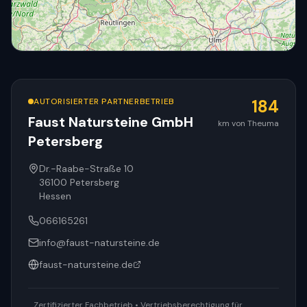
AUTORISIERTER PARTNERBETRIEB
184
Faust Natursteine GmbH
km von Theuma
Petersberg
© OpenStreetMap
Dr.-Raabe-Straße 10
36100
Petersberg
Hessen
066165261
info@faust-natursteine.de
faust-natursteine.de
Zertifizierter Fachbetrieb • Vertriebsberechtigung für