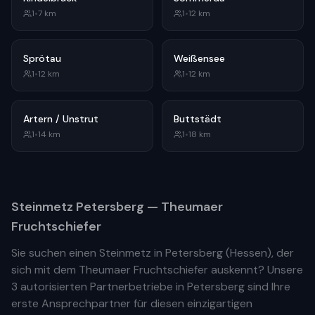
1
•
7
km
1
•
12
km
Sprötau
Weißensee
1
•
12
km
1
•
12
km
Artern / Unstrut
Buttstädt
1
•
14
km
1
•
18
km
Steinmetz
Petersberg
— Theumaer
Fruchtschiefer
Sie suchen einen Steinmetz in
Petersberg
(
Hessen
), der
sich mit dem Theumaer Fruchtschiefer auskennt? Unsere
3 autorisierten Partnerbetriebe
in
Petersberg
sind Ihre
erste
Ansprechpartner für diesen einzigartigen